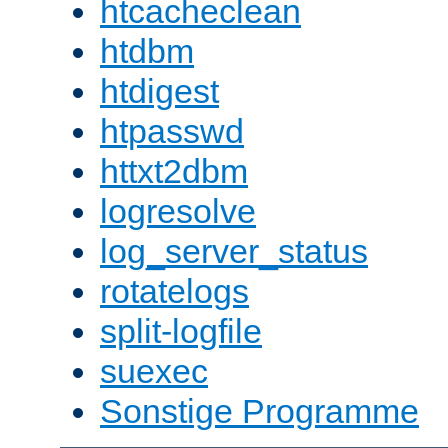
htcacheclean
htdbm
htdigest
htpasswd
httxt2dbm
logresolve
log_server_status
rotatelogs
split-logfile
suexec
Sonstige Programme