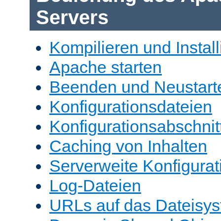
Servers
Kompilieren und Install
Apache starten
Beenden und Neustart
Konfigurationsdateien
Konfigurationsabschnit
Caching von Inhalten
Serverweite Konfigurat
Log-Dateien
URLs auf das Dateisys