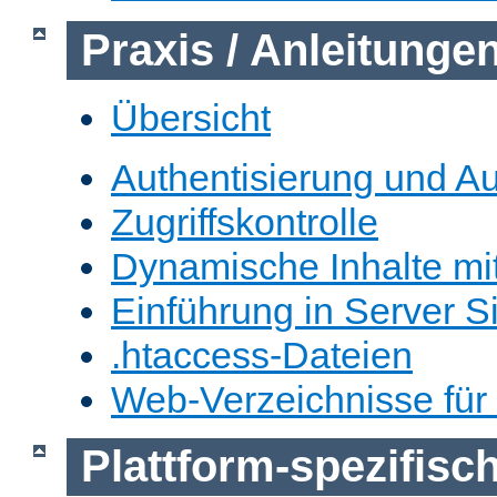
Praxis / Anleitunge
Übersicht
Authentisierung und Au
Zugriffskontrolle
Dynamische Inhalte mi
Einführung in Server S
.htaccess-Dateien
Web-Verzeichnisse für
Plattform-spezifis