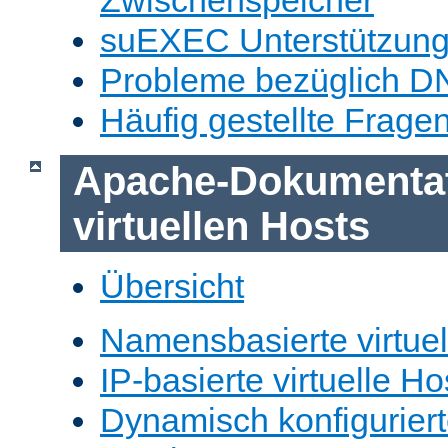
Zwischenspeicher
suEXEC Unterstützun
Probleme bezüglich D
Häufig gestellte Frage
Apache-Dokumentat
virtuellen Hosts
Übersicht
Namensbasierte virtuel
IP-basierte virtuelle Ho
Dynamisch konfiguriert