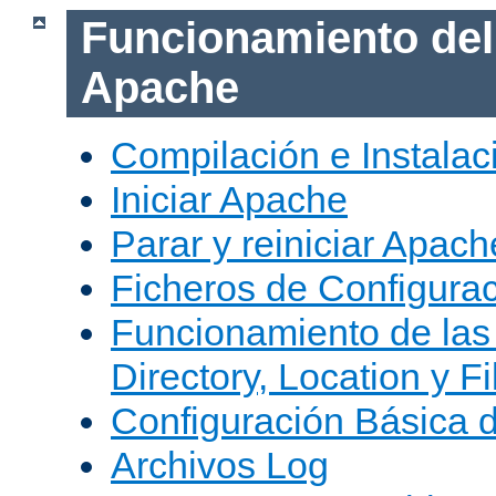
Funcionamiento del
Apache
Compilación e Instala
Iniciar Apache
Parar y reiniciar Apach
Ficheros de Configura
Funcionamiento de las
Directory, Location y Fi
Configuración Básica 
Archivos Log