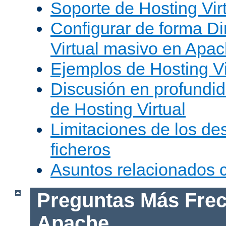
Soporte de Hosting Vir
Configurar de forma Di
Virtual masivo en Apa
Ejemplos de Hosting Vi
Discusión en profundid
de Hosting Virtual
Limitaciones de los de
ficheros
Asuntos relacionados
Preguntas Más Frec
Apache