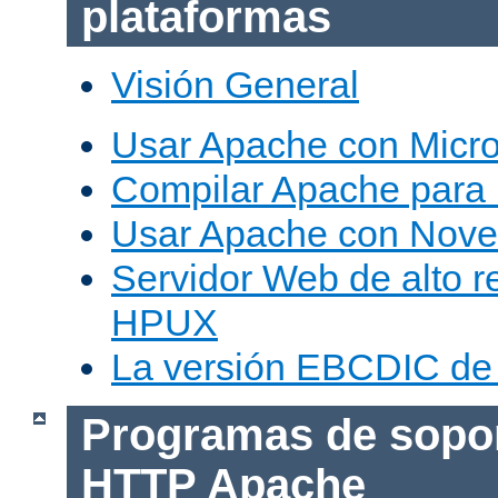
plataformas
Visión General
Usar Apache con Micr
Compilar Apache para
Usar Apache con Nove
Servidor Web de alto r
HPUX
La versión EBCDIC de
Programas de sopor
HTTP Apache