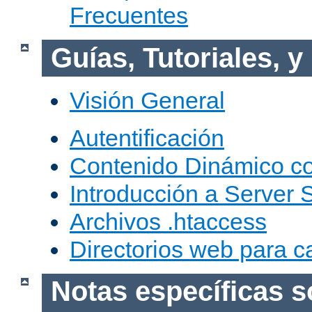
Frecuentes
Guías, Tutoriales, 
Visión General
Autentificación
Contenido Dinámico c
Introducción a Server 
Archivos .htaccess
Directorios web para c
Notas específicas s