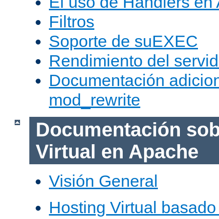
El uso de Handlers en
Filtros
Soporte de suEXEC
Rendimiento del servid
Documentación adicion
mod_rewrite
Documentación sob
Virtual en Apache
Visión General
Hosting Virtual basad