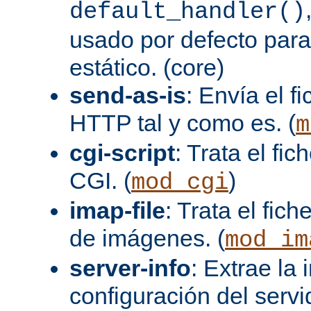
default_handler()
usado por defecto para
estático. (core)
send-as-is
: Envía el 
HTTP tal y como es. (
m
cgi-script
: Trata el fi
CGI. (
)
mod_cgi
imap-file
: Trata el fi
de imágenes. (
mod_im
server-info
: Extrae la
configuración del servid