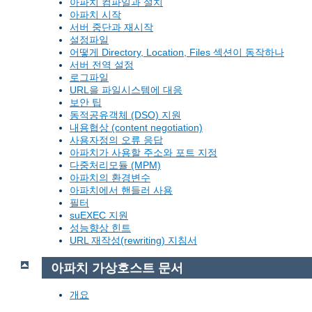
아파치 컴파일과 설치
아파치 시작
서버 중단과 재시작
설정파일
어떻게 Directory, Location, Files 섹션이 동작하나
서버 전역 설정
로그파일
URL을 파일시스템에 대응
보안 팁
동적공유객체 (DSO) 지원
내용협상 (content negotiation)
사용자정의 오류 응답
아파치가 사용할 주소와 포트 지정
다중처리모듈 (MPM)
아파치의 환경변수
아파치에서 핸들러 사용
필터
suEXEC 지원
성능향상 힌트
URL 재작성(rewriting) 지침서
아파치 가상호스트 문서
개요