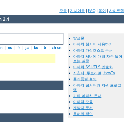
모듈
|
지시어들
|
FAQ
|
용어
|
사이트맵
 2.4
발표문
아파치 웹서버 사용하기
en
|
es
|
fr
|
ja
|
ko
|
tr
|
zh-cn
아파치 가상호스트 문서
아파치 서버에 대해 자주 물어
보는 질문
아파치 SSL/TLS 암호화
지침서, 투토리얼, HowTo
플래폼별 설명
아파치 웹서버와 지원 프로그
램
기타 아파치 문서
아파치 모듈
개발자 문서
용어와 색인