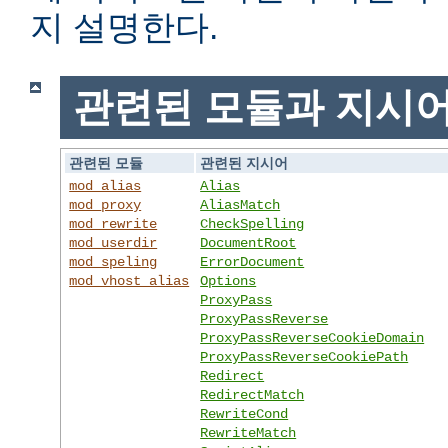
지 설명한다.
관련된 모듈과 지시
관련된 모듈
관련된 지시어
mod_alias
Alias
mod_proxy
AliasMatch
mod_rewrite
CheckSpelling
mod_userdir
DocumentRoot
mod_speling
ErrorDocument
mod_vhost_alias
Options
ProxyPass
ProxyPassReverse
ProxyPassReverseCookieDomain
ProxyPassReverseCookiePath
Redirect
RedirectMatch
RewriteCond
RewriteMatch