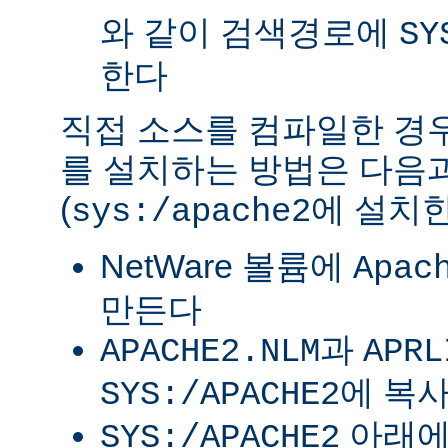
와 같이 검색경로에
SY
한다
직접 소스를 컴파일한 경우 
를 설치하는 방법은 다음
(
에 설치한
sys:/apache2
NetWare 볼륨에
Apac
만든다
과
APACHE2.NLM
APRL
에 복
SYS:/APACHE2
아래
SYS:/APACHE2