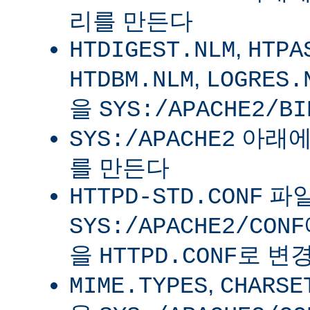
리를 만든다
,
HTDIGEST.NLM
HTPA
,
HTDBM.NLM
LOGRES.
을
SYS:/APACHE2/BI
아래
SYS:/APACHE2
를 만든다
파
HTTPD-STD.CONF
SYS:/APACHE2/CONF
을
로 변
HTTPD.CONF
,
MIME.TYPES
CHARSE