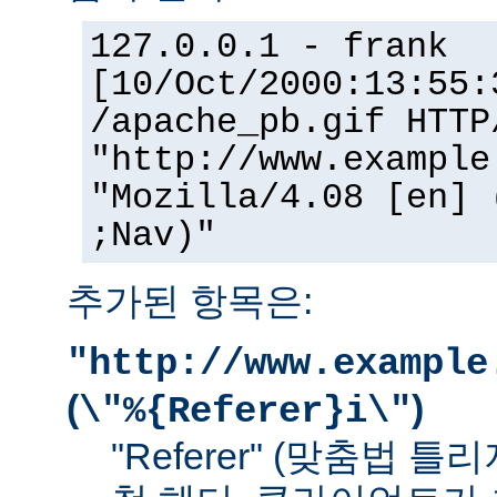
127.0.0.1 - frank
[10/Oct/2000:13:55:
/apache_pb.gif HTTP
"http://www.example
"Mozilla/4.08 [en] 
;Nav)"
추가된 항목은:
"http://www.example
(
)
\"%{Referer}i\"
"Referer" (맞춤법 틀