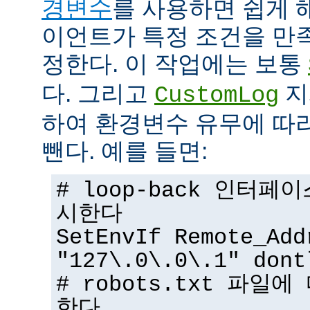
경변수
를 사용하면 쉽게 
이언트가 특정 조건을 만
정한다. 이 작업에는 보통
다. 그리고
지
CustomLog
하여 환경변수 유무에 따
뺀다. 예를 들면:
# loop-back 인터
시한다
SetEnvIf Remote_Add
"127\.0\.0\.1" dont
# robots.txt 파일
한다