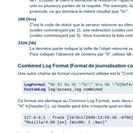
. Ensuite, le client a demandé la ressource
GET
/apach
une ou plusieurs parties de la requête. Par exemple, la
protocole, ce qui donnera le même résultat que "
".
%r
(
)
200
%>s
C'est le code de statut que le serveur retourne au client
(codes commençant par 2), une redirection (codes com
(codes commençant par 5). Vous trouverez la liste com
(
)
2326
%b
La dernière partie indique la taille de l'objet retourné 
Pour indiquer l'absence de contenu par "
", utilisez
0
%B
Combined Log Format (Format de journalisation c
Une autre chaîne de format couramment utilisée est le "Combi
LogFormat
"%h %l %u %t \"%r\" %>s %b \"%{Refe
CustomLog
 log
/
access_log combined
Ce format est identique au Common Log Format, avec deux c
"%"
, où
header
peut être n'importe quel en-tête
%{
header
}i
127.0.0.1 - frank [10/Oct/2000:13:55:36 -0700
"Mozilla/4.08 [en] (Win98; I ;Nav)"