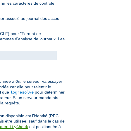
nir les caractères de contrôle
hier associé au journal des accès
 (CLF) pour "Format de
grammes d'analyse de journaux. Les
ionnée à
, le serveur va essayer
On
dée car elle peut ralentir le
el que
pour déterminer
logresolve
isateur. Si un serveur mandataire
 la requête.
on disponible est l'identité (RFC
is être utilisée, sauf dans le cas de
est positionnée à
dentityCheck