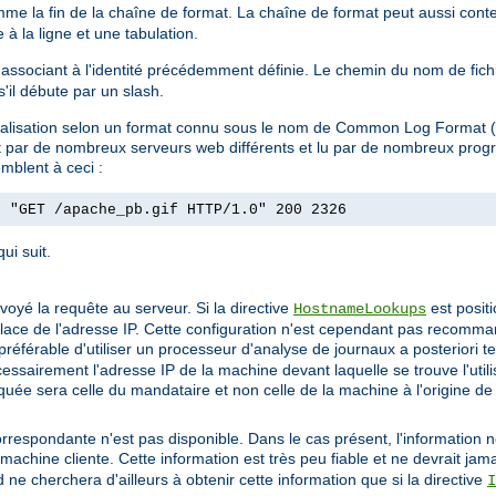
omme la fin de la chaîne de format. La chaîne de format peut aussi conte
à la ligne et une tabulation.
 l'associant à l'identité précédemment définie. Le chemin du nom de fic
 s'il débute par un slash.
ournalisation selon un format connu sous le nom de Common Log Format
uit par de nombreux serveurs web différents et lu par de nombreux pro
mblent à ceci :
] "GET /apache_pb.gif HTTP/1.0" 200 2326
ui suit.
envoyé la requête au serveur. Si la directive
est posit
HostnameLookups
 place de l'adresse IP. Cette configuration n'est cependant pas recomman
préférable d'utiliser un processeur d'analyse de journaux a posteriori t
cessairement l'adresse IP de la machine devant laquelle se trouve l'util
indiquée sera celle du mandataire et non celle de la machine à l'origine de
correspondante n'est pas disponible. Dans le cas présent, l'information n
machine cliente. Cette information est très peu fiable et ne devrait jama
ne cherchera d'ailleurs à obtenir cette information que si la directive
I