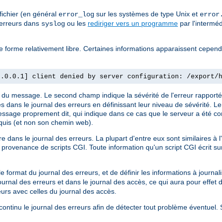
fichier (en général
sur les systèmes de type Unix et
error_log
error
 erreurs dans
ou les
rediriger vers un programme
par l'intermé
syslog
 de forme relativement libre. Certaines informations apparaissent cepen
7.0.0.1] client denied by server configuration: /export/
re du message. Le second champ indique la sévérité de l'erreur rapporté
es dans le journal des erreurs en définissant leur niveau de sévérité. L
 message proprement dit, qui indique dans ce cas que le serveur a été con
quis (et non son chemin web).
dans le journal des erreurs. La plupart d'entre eux sont similaires à 
rovenance de scripts CGI. Toute information qu'un script CGI écrit sur
.
format du journal des erreurs, et de définir les informations à journali
journal des erreurs et dans le journal des accès, ce qui aura pour effet 
eurs avec celles du journal des accès.
n continu le journal des erreurs afin de détecter tout problème éventuel.