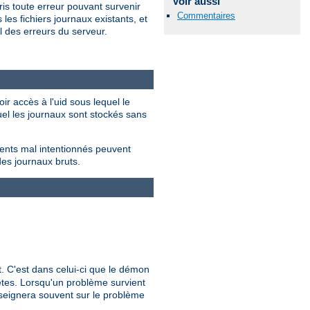
Voir aussi
is toute erreur pouvant survenir
Commentaires
les fichiers journaux existants, et
 des erreurs du serveur.
ir accès à l'uid sous lequel le
quel les journaux sont stockés sans
ients mal intentionnés peuvent
des journaux bruts.
nt. C'est dans celui-ci que le démon
uêtes. Lorsqu'un problème survient
nseignera souvent sur le problème