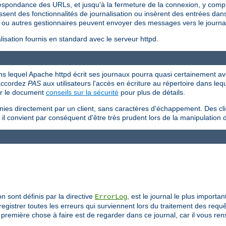
respondance des URLs, et jusqu'à la fermeture de la connexion, y compr
ssent des fonctionnalités de journalisation ou insèrent des entrées dans 
ou autres gestionnaires peuvent envoyer des messages vers le journal
sation fournis en standard avec le serveur httpd.
 dans lequel Apache httpd écrit ses journaux pourra quasi certainement avo
'accordez
PAS
aux utilisateurs l'accès en écriture au répertoire dans le
ir le document
conseils sur la sécurité
pour plus de détails.
rnies directement par un client, sans caractères d'échappement. Des cl
 il convient par conséquent d'être très prudent lors de la manipulation 
on sont définis par la directive
, est le journal le plus importa
ErrorLog
egistrer toutes les erreurs qui surviennent lors du traitement des req
remière chose à faire est de regarder dans ce journal, car il vous re