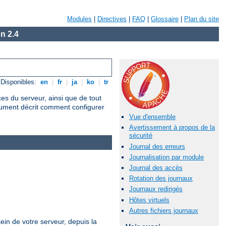
Modules
|
Directives
|
FAQ
|
Glossaire
|
Plan du site
n 2.4
Disponibles:
en
|
fr
|
ja
|
ko
|
tr
ces du serveur, ainsi que de tout
cument décrit comment configurer
Vue d'ensemble
Avertissement à propos de la
sécurité
Journal des erreurs
Journalisation par module
Journal des accès
Rotation des journaux
Journaux redirigés
Hôtes virtuels
Autres fichiers journaux
ein de votre serveur, depuis la