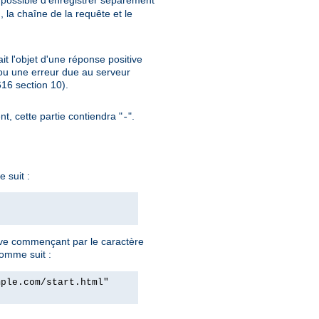
si possible d'enregistrer séparément
, la chaîne de la requête et le
ait l'objet d'une réponse positive
ou une erreur due au serveur
6 section 10).
nt, cette partie contiendra "
".
-
 suit :
ve commençant par le caractère
comme suit :
mple.com/start.html"