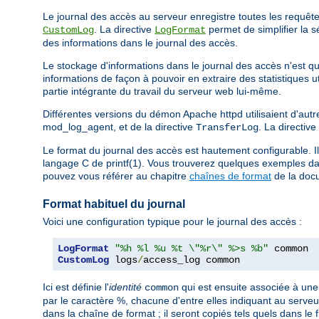
Le journal des accès au serveur enregistre toutes les requêtes 
. La directive
permet de simplifier la s
CustomLog
LogFormat
des informations dans le journal des accès.
Le stockage d'informations dans le journal des accès n'est que
informations de façon à pouvoir en extraire des statistiques 
partie intégrante du travail du serveur web lui-même.
Différentes versions du démon Apache httpd utilisaient d'autre
mod_log_agent, et de la directive
. La directive
TransferLog
Le format du journal des accès est hautement configurable. Il
langage C de printf(1). Vous trouverez quelques exemples dan
pouvez vous référer au chapitre
chaînes de format
de la doc
Format habituel du journal
Voici une configuration typique pour le journal des accès :
LogFormat
"%h %l %u %t \"%r\" %>s %b"
CustomLog
 logs
/
access_log common
Ici est définie l'
identité
qui est ensuite associée à une 
common
par le caractère %, chacune d'entre elles indiquant au serveur
dans la chaîne de format ; il seront copiés tels quels dans le f