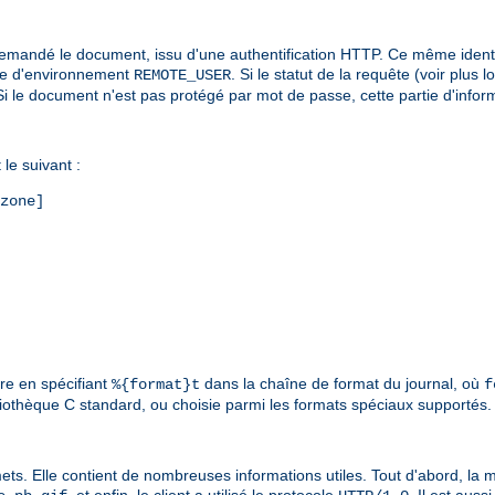
i a demandé le document, issu d'une authentification HTTP. Ce même ident
able d'environnement
. Si le statut de la requête (voir plus l
REMOTE_USER
é. Si le document n'est pas protégé par mot de passe, cette partie d'info
le suivant :
zone]
ure en spécifiant
dans la chaîne de format du journal, où
%{format}t
f
liothèque C standard, ou choisie parmi les formats spéciaux supportés. 
mets. Elle contient de nombreuses informations utiles. Tout d'abord, la mé