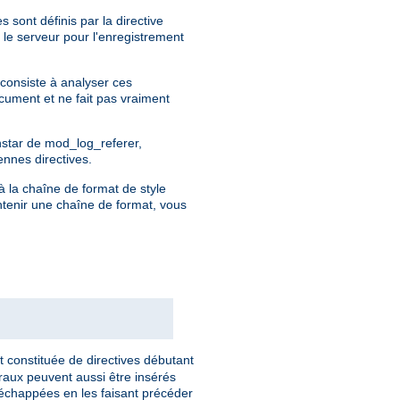
 sont définis par la directive
 le serveur pour l'enregistrement
 consiste à analyser ces
ocument et ne fait pas vraiment
instar de mod_log_referer,
ennes directives.
à la chaîne de format de style
ntenir une chaîne de format, vous
t constituée de directives débutant
éraux peuvent aussi être insérés
 échappées en les faisant précéder