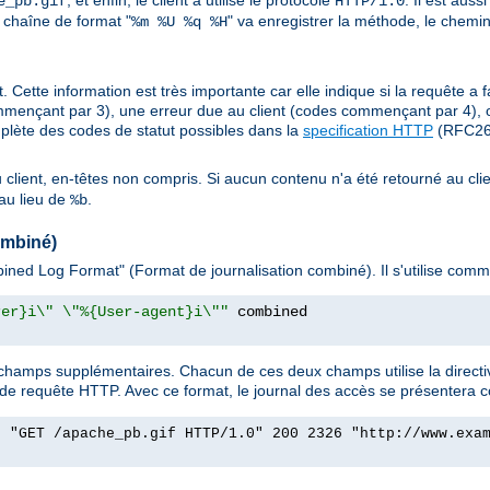
, et enfin, le client a utilisé le protocole
. Il est aus
e_pb.gif
HTTP/1.0
 chaîne de format "
" va enregistrer la méthode, le chemin
%m %U %q %H
. Cette information est très importante car elle indique si la requête a f
mençant par 3), une erreur due au client (codes commençant par 4), 
plète des codes de statut possibles dans la
specification HTTP
(RFC261
au client, en-têtes non compris. Si aucun contenu n'a été retourné au clie
au lieu de
.
%b
ombiné)
ned Log Format" (Format de journalisation combiné). Il s'utilise comme
rer}i\" \"%{User-agent}i\""
hamps supplémentaires. Chacun de ces deux champs utilise la directi
 de requête HTTP. Avec ce format, le journal des accès se présentera 
] "GET /apache_pb.gif HTTP/1.0" 200 2326 "http://www.exa