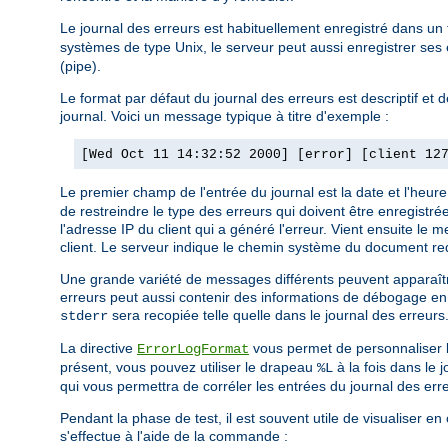
Le journal des erreurs est habituellement enregistré dans un 
systèmes de type Unix, le serveur peut aussi enregistrer ses
(pipe).
Le format par défaut du journal des erreurs est descriptif et
journal. Voici un message typique à titre d'exemple :
[Wed Oct 11 14:32:52 2000] [error] [client 12
Le premier champ de l'entrée du journal est la date et l'heu
de restreindre le type des erreurs qui doivent être enregistré
l'adresse IP du client qui a généré l'erreur. Vient ensuite le
client. Le serveur indique le chemin système du document re
Une grande variété de messages différents peuvent apparaître 
erreurs peut aussi contenir des informations de débogage en p
sera recopiée telle quelle dans le journal des erreurs
stderr
La directive
vous permet de personnaliser le 
ErrorLogFormat
présent, vous pouvez utiliser le drapeau
à la fois dans le 
%L
qui vous permettra de corréler les entrées du journal des err
Pendant la phase de test, il est souvent utile de visualiser e
s'effectue à l'aide de la commande :