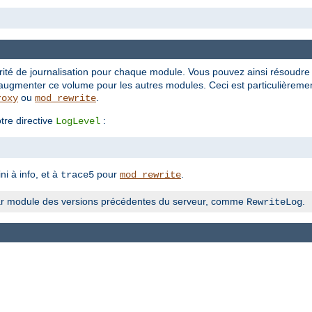
rité de journalisation pour chaque module. Vous pouvez ainsi résoudr
augmenter ce volume pour les autres modules. Ceci est particulièrement
ou
.
roxy
mod_rewrite
tre directive
:
LogLevel
ni à info, et à
pour
.
trace5
mod_rewrite
n par module des versions précédentes du serveur, comme
.
RewriteLog