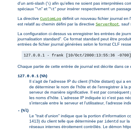
d'un anti-slash (
) afin qu'elles ne soient pas interprétées c
\
spéciaux "
" et "
" pour insérer respectivement un passage 
\n
\t
La directive
définit un nouveau fichier journal en
CustomLog
est relatif au chemin défini par la directive
, sauf
ServerRoot
La configuration ci-dessus va enregistrer les entrées de j
journalisation standard". Ce format standard peut être prod
entrées de fichier journal générées selon le format CLF resse
127.0.0.1 - frank [10/Oct/2000:13:55:36 -0700
Chaque partie de cette entrée de journal est décrite dans ce q
(
)
127.0.0.1
%h
Il s'agit de l'adresse IP du client (l'hôte distant) qui a 
de déterminer le nom de l'hôte et de l'enregistrer à la
serveur de manière significative. Il est par conséquent 
les noms d'hôte. L'adresse IP indiquée ici n'est pas né
s'intercale entre le serveur et l'utilisateur, l'adresse 
(
)
-
%l
Le "trait d'union" indique que la portion d'information 
1413) du client telle que déterminée par
sur la 
identd
réseaux internes étroitement contrôlés. Le démon httpd 