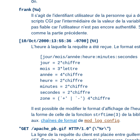
.
On
(
)
frank
%u
Il s'agit de l'identifiant utilisateur de la personne qu
scripts CGI par l'intermédiaire de la valeur de la vari
pas fiable car l'utilisateur n'est pas encore authentifi
comme la partie précédente.
(
)
[10/Oct/2000:13:55:36 -0700]
%t
L'heure à laquelle la requête a été reçue. Le format est 
[jour/mois/année:heure:minutes:secondes 
jour = 2*chiffre
mois = 3*lettre
année = 4*chiffre
heure = 2*chiffre
minutes = 2*chiffre
secondes = 2*chiffre
zone = (`+' | `-') 4*chiffre
Il est possible de modifier le format d'affichage de l'he
la forme de celle de la fonction
de la bib
strftime(3)
aux.
chaînes de format
de
.
mod_log_config
(
)
"GET /apache_pb.gif HTTP/1.0"
\"%r\"
La ligne de la requête du client est placée entre guille