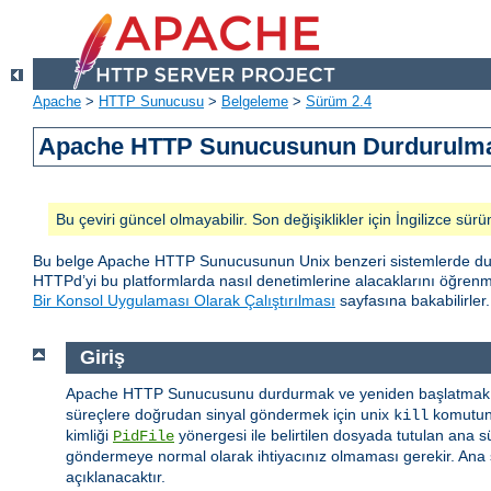
Apache
>
HTTP Sunucusu
>
Belgeleme
>
Sürüm 2.4
Apache HTTP Sunucusunun Durdurulmas
Bu çeviri güncel olmayabilir. Son değişiklikler için İngilizce sürü
Bu belge Apache HTTP Sunucusunun Unix benzeri sistemlerde durd
HTTPd’yi bu platformlarda nasıl denetimlerine alacaklarını öğren
Bir Konsol Uygulaması Olarak Çalıştırılması
sayfasına bakabilirler.
Giriş
Apache HTTP Sunucusunu durdurmak ve yeniden başlatmak i
süreçlere doğrudan sinyal göndermek için unix
komutunu
kill
kimliği
yönergesi ile belirtilen dosyada tutulan ana s
PidFile
göndermeye normal olarak ihtiyacınız olmaması gerekir. Ana s
açıklanacaktır.