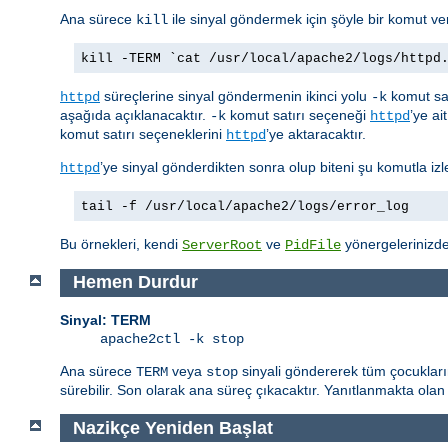
Ana sürece
ile sinyal göndermek için şöyle bir komut vere
kill
kill -TERM `cat /usr/local/apache2/logs/httpd
süreçlerine sinyal göndermenin ikinci yolu
komut sat
httpd
-k
aşağıda açıklanacaktır.
komut satırı seçeneği
’ye ai
-k
httpd
komut satırı seçeneklerini
’ye aktaracaktır.
httpd
’ye sinyal gönderdikten sonra olup biteni şu komutla izle
httpd
tail -f /usr/local/apache2/logs/error_log
Bu örnekleri, kendi
ve
yönergelerinizdek
ServerRoot
PidFile
Hemen Durdur
Sinyal: TERM
apache2ctl -k stop
Ana sürece
veya
sinyali göndererek tüm çocukları
TERM
stop
sürebilir. Son olarak ana süreç çıkacaktır. Yanıtlanmakta olan 
Nazikçe Yeniden Başlat