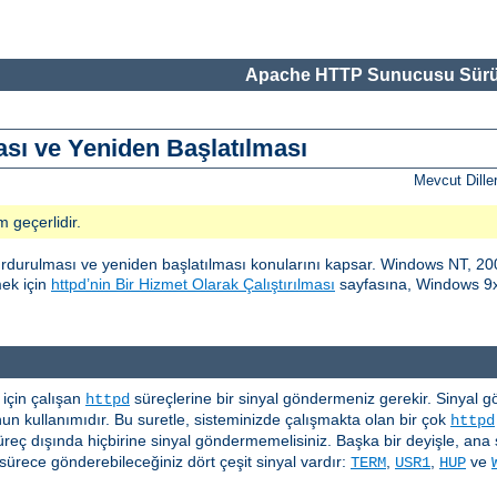
Apache HTTP Sunucusu Sürü
ı ve Yeniden Başlatılması
Mevcut Dille
m geçerlidir.
urulması ve yeniden başlatılması konularını kapsar. Windows NT, 200
mek için
httpd’nin Bir Hizmet Olarak Çalıştırılması
sayfasına, Windows 9x 
çin çalışan
süreçlerine bir sinyal göndermeniz gerekir. Sinyal gönd
httpd
n kullanımıdır. Bu suretle, sisteminizde çalışmakta olan bir çok
httpd
üreç dışında hiçbirine sinyal göndermemelisiniz. Başka bir deyişle, ana 
ürece gönderebileceğiniz dört çeşit sinyal vardır:
,
,
ve
TERM
USR1
HUP