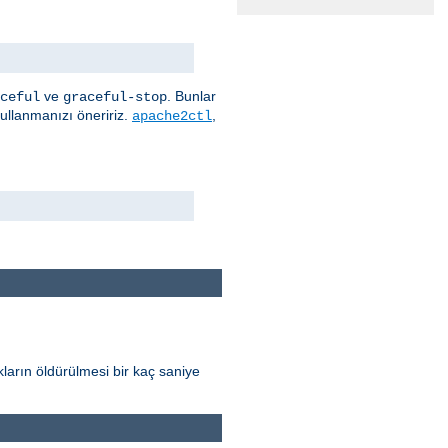
ve
. Bunlar
ceful
graceful-stop
kullanmanızı öneririz.
,
apache2ctl
ların öldürülmesi bir kaç saniye