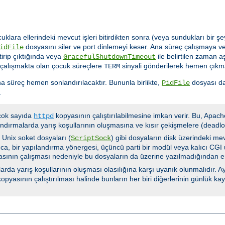
cuklara ellerindeki mevcut işleri bitirdikten sonra (veya sundukları bir
dosyasını siler ve port dinlemeyi keser. Ana süreç çalışmaya ve
idFile
tirip çıktığında veya
ile belirtilen zaman 
GracefulShutdownTimeout
 çalışmakta olan çocuk süreçlere
sinyali gönderilerek hemen çıkma
TERM
a süreç hemen sonlandırılacaktır. Bununla birlikte,
dosyası da
PidFile
.
 çok sayıda
kopyasının çalıştırılabilmesine imkan verir. Bu, Apach
httpd
ndırmalarda yarış koşullarının oluşmasına ve kısır çekişmelere (deadloc
e Unix soket dosyaları (
) gibi dosyaların disk üzerindeki me
ScriptSock
ca, bir yapılandırma yönergesi, üçüncü parti bir modül veya kalıcı CGI u
yasının çalışması nedeniyle bu dosyaların da üzerine yazılmadığından e
rda yarış koşullarının oluşması olasılığına karşı uyanık olunmalıdır. Ay
opyasının çalıştırılması halinde bunların her biri diğerlerinin günlük k