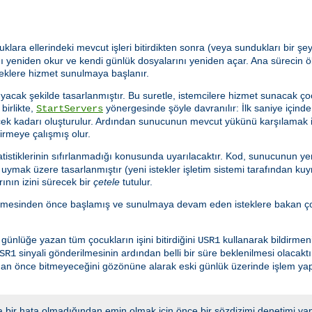
uklara ellerindeki mevcut işleri bitirdikten sonra (veya sundukları bir 
 yeniden okur ve kendi günlük dosyalarını yeniden açar. Ana sürecin ö
teklere hizmet sunulmaya başlanır.
acak şekilde tasarlanmıştır. Bu suretle, istemcilere hizmet sunacak ço
birlikte,
yönergesinde şöyle davranılır: İlk saniye için
StartServers
ecek kadarı oluşturulur. Ardından sunucunun mevcut yükünü karşılamak 
tirmeye çalışmış olur.
istiklerinin sıfırlanmadığı konusunda uyarılacaktır. Kod, sunucunun yen
ymak üzere tasarlanmıştır (yeni istekler işletim sistemi tarafından kuy
ının izini sürecek bir
çetele
tutulur.
lmesinden önce başlamış ve sunulmaya devam eden isteklere bakan çoc
nlüğe yazan tüm çocukların işini bitirdiğini
kullanarak bildirmeni
USR1
sinyali gönderilmesinin ardından belli bir süre beklenilmesi olacakt
SR1
adan önce bitmeyeceğini gözönüne alarak eski günlük üzerinde işlem y
 bir hata olmadığından emin olmak için önce bir sözdizimi denetimi yap