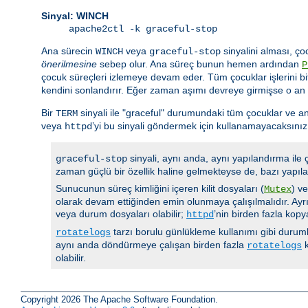
Sinyal: WINCH
apache2ctl -k graceful-stop
Ana sürecin
veya
sinyalini alması, ço
WINCH
graceful-stop
önerilmesine
sebep olur. Ana süreç bunun hemen ardından
P
çocuk süreçleri izlemeye devam eder. Tüm çocuklar işlerini bi
kendini sonlandırır. Eğer zaman aşımı devreye girmişse o an
Bir
sinyali ile "graceful" durumundaki tüm çocuklar ve an
TERM
veya
’yi bu sinyali göndermek için kullanamayacaksınız
httpd
sinyali, aynı anda, aynı yapılandırma ile
graceful-stop
zaman güçlü bir özellik haline gelmekteyse de, bazı yapıla
Sunucunun süreç kimliğini içeren kilit dosyaları (
) v
Mutex
olarak devam ettiğinden emin olunmaya çalışılmalıdır. Ayrı
veya durum dosyaları olabilir;
’nin birden fazla kop
httpd
tarzı borulu günlükleme kullanımı gibi durumla
rotatelogs
aynı anda döndürmeye çalışan birden fazla
k
rotatelogs
olabilir.
Copyright 2026 The Apache Software Foundation.