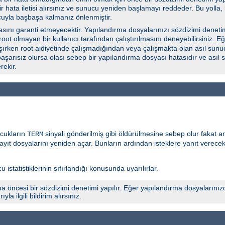
 bir hata iletisi alırsınız ve sunucu yeniden başlamayı reddeder. Bu yoll
cuyla başbaşa kalmanız önlenmiştir.
ını garanti etmeyecektir. Yapılandırma dosyalarınızı sözdizimi deneti
 root olmayan bir kullanıcı tarafından çalıştırılmasını deneyebilirsiniz.
şırken root aidiyetinde çalışmadığından veya çalışmakta olan asıl sunuc
başarısız olursa olası sebep bir yapılandırma dosyası hatasıdır ve asıl
ekir.
ocukların
sinyali gönderilmiş gibi öldürülmesine sebep olur fakat 
TERM
yıt dosyalarını yeniden açar. Bunların ardından isteklere yanıt verece
 istatistiklerinin sıfırlandığı konusunda uyarılırlar.
a öncesi bir sözdizimi denetimi yapılır. Eğer yapılandırma dosyalarınız
 ilgili bildirim alırsınız.