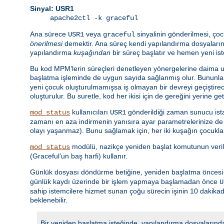
Sinyal: USR1
apache2ctl -k graceful
Ana sürece
veya
sinyalinin gönderilmesi, çoc
USR1
graceful
önerilmesi
demektir. Ana süreç kendi yapılandırma dosyalarını
yapılandırma
kuşağından
bir süreç başlatır ve hemen yeni is
Bu kod MPM’lerin süreçleri denetleyen yönergelerine daima uy
başlatma işleminde de uygun sayıda sağlanmış olur. Bununla 
yeni çocuk oluşturulmamışsa iş olmayan bir devreyi geçiştir
oluşturulur. Bu suretle, kod her ikisi için de gereğini yerine ge
kullanıcıları
gönderildiği zaman sunucu istat
mod_status
USR1
zamanı en aza indirmenin yanısıra ayar parametrelerinize de u
olayı yaşanmaz). Bunu sağlamak için, her iki kuşağın çocuklar
modülü, nazikçe yeniden başlat komutunun veri
mod_status
(Graceful’un baş harfi) kullanır.
Günlük dosyası döndürme betiğine, yeniden başlatma öncesi gü
günlük kaydı üzerinde bir işlem yapmaya başlamadan önce
U
sahip istemcilere hizmet sunan çoğu sürecin işinin 10 dakik
beklenebilir.
Bir yeniden başlatma isteğinde, yapılandırma dosyalarında