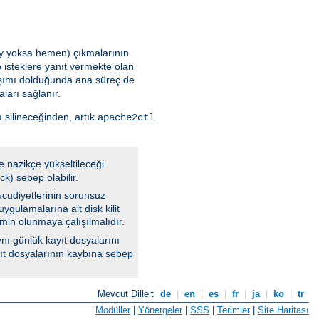
 şey yoksa hemen) çıkmalarının
 isteklere yanıt vermekte olan
aşımı dolduğunda ana süreç de
ları sağlanır.
 silineceğinden, artık
apache2ctl
e nazikçe yükseltileceği
k) sebep olabilir.
vcudiyetlerinin sorunsuz
ygulamalarına ait disk kilit
min olunmaya çalışılmalıdır.
nı günlük kayıt dosyalarını
ayıt dosyalarının kaybına sebep
Mevcut Diller:
de
|
en
|
es
|
fr
|
ja
|
ko
|
tr
Modüller
|
Yönergeler
|
SSS
|
Terimler
|
Site Haritası