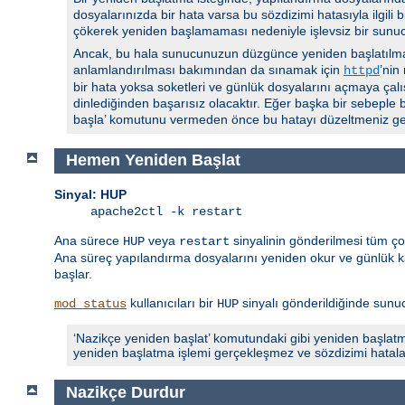
dosyalarınızda bir hata varsa bu sözdizimi hatasıyla ilgili
çökerek yeniden başlamaması nedeniyle işlevsiz bir sunu
Ancak, bu hala sunucunuzun düzgünce yeniden başlatılmas
anlamlandırılması bakımından da sınamak için
’nin
httpd
bir hata yoksa soketleri ve günlük dosyalarını açmaya çalı
dinlediğinden başarısız olacaktır. Eğer başka bir sebeple 
başla’ komutunu vermeden önce bu hatayı düzeltmeniz ger
Hemen Yeniden Başlat
Sinyal: HUP
apache2ctl -k restart
Ana sürece
veya
sinyalinin gönderilmesi tüm ç
HUP
restart
Ana süreç yapılandırma dosyalarını yeniden okur ve günlük ka
başlar.
kullanıcıları bir
sinyalı gönderildiğinde sunucu
mod_status
HUP
‘Nazikçe yeniden başlat’ komutundaki gibi yeniden başlatm
yeniden başlatma işlemi gerçekleşmez ve sözdizimi hatalarıyla
Nazikçe Durdur