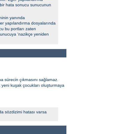
a, bir hata sonucu sunucunun
minin yanında
 Eğer yapılandırma dosyalarında
u bu portları zaten
 sunucuya ‘nazikçe yeniden
ana sürecin çıkmasını sağlamaz.
k yeni kuşak çocukları oluşturmaya
da sözdizimi hatası varsa