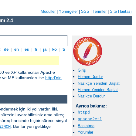
Modüller
|
Yönergeler
|
SSS
|
Terimler
|
Site Haritası
m 2.4
r:
de
|
en
|
es
|
fr
|
ja
|
ko
|
tr
Giriş
0 ve XP kullanıcıları Apache
Hemen Durdur
ve ME kullanıcıları ise
httpd’nin
Nazikçe Yeniden Başlat
Hemen Yeniden Başlat
Nazikçe Durdur
Ayrıca bakınız:
ermek için iki yol vardır. İlki,
httpd
sürecini uyarabilirsiniz ama süreç
apache2ctl
süreç haricinde hiçbir sürece sinyal
Başlatma
. Bunlar yeri geldikçe
WINCH
Yorumlar