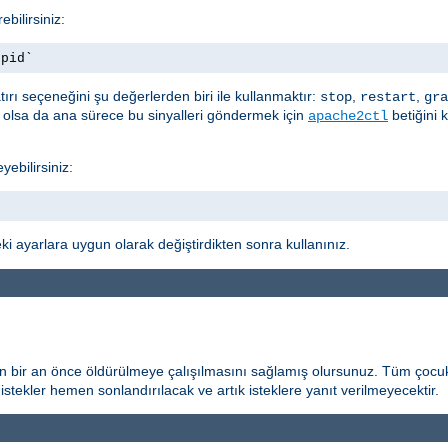
bilirsiniz:
.pid`
ırı seçeneğini şu değerlerden biri ile kullanmaktır:
,
,
stop
restart
gra
t olsa da ana sürece bu sinyalleri göndermek için
betiğini 
apache2ctl
yebilirsiniz:
i ayarlara uygun olarak değiştirdikten sonra kullanınız.
n bir an önce öldürülmeye çalışılmasını sağlamış olursunuz. Tüm çocuk
istekler hemen sonlandırılacak ve artık isteklere yanıt verilmeyecektir.