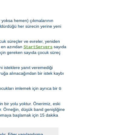
şey yoksa hemen) çıkmalarının
ldürdüğü her sürecin yerine yeni
cuk süreçler ve evreler, yeniden
de en azından
sayıda
StartServers
için gereken sayıda çocuk süreç
i isteklere yanıt veremediği
ruğa alınacağından bir istek kaybı
ukları imlemek için ayrıca bir
G
n bir yolu yoktur. Önerimiz, eski
ır. Örneğin, düşük band genişliğine
apmaya başlamak için 15 dakika
ılır. Eğer yapılandırma