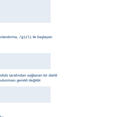
apılandırma,
ile başlayan
/gizli
ülü tarafından sağlanan bir dahili
ulunması gerekli değildir.
du: