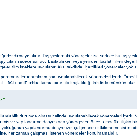
 değerlendirmeye alınır. Taşıyıcılardaki yönergeler ise sadece bu taşıyıcıl
şıyıcıları sadece sunucu başlatılırken veya yeniden başlatılırken değer
geler tüm isteklere uygulanır. Aksi takdirde, içerdikleri yönergeler yok sa
parametreler tanımlanmışsa uygulanabilecek yönergeleri içerir. Örneği
komut satırı ile başlatıldığı takdirde mümkün olur:
pd -DClosedForNow
m/"
anılabilir durumda olması halinde uygulanabilecek yönergeleri içerir. 
enmiş ve yapılandırma dosyasında yönergeden önce o modüle ilişkin bi
ya yokluğunun yapılandırma dosyanızın çalışmasını etkilememesini istedi
cı içine, her zaman çalışması istenen yönergeler konulmamalıdır.