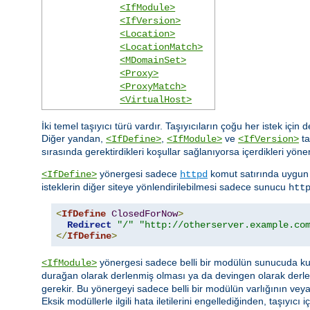
<IfModule>
<IfVersion>
<Location>
<LocationMatch>
<MDomainSet>
<Proxy>
<ProxyMatch>
<VirtualHost>
İki temel taşıyıcı türü vardır. Taşıyıcıların çoğu her istek için
Diğer yandan,
,
ve
ta
<IfDefine>
<IfModule>
<IfVersion>
sırasında gerektirdikleri koşullar sağlanıyorsa içerdikleri yöner
yönergesi sadece
komut satırında uygun 
<IfDefine>
httpd
isteklerin diğer siteye yönlendirilebilmesi sadece sunucu
htt
<
IfDefine
ClosedForNow
>
Redirect
"/"
"http://otherserver.example.co
</
IfDefine
>
yönergesi sadece belli bir modülün sunucuda kull
<IfModule>
durağan olarak derlenmiş olması ya da devingen olarak derl
gerekir. Bu yönergeyi sadece belli bir modülün varlığının ve
Eksik modüllerle ilgili hata iletilerini engellediğinden, taşıyı