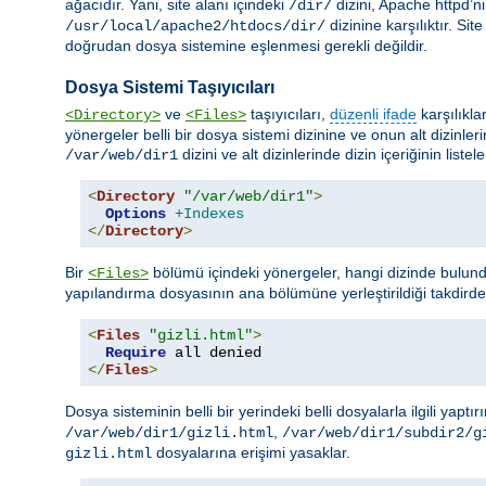
ağacıdır. Yani, site alanı içindeki
dizini, Apache httpd’n
/dir/
dizinine karşılıktır. Si
/usr/local/apache2/htdocs/dir/
doğrudan dosya sistemine eşlenmesi gerekli değildir.
Dosya Sistemi Taşıyıcıları
ve
taşıyıcıları,
düzenli ifade
karşılıkla
<Directory>
<Files>
yönergeler belli bir dosya sistemi dizinine ve onun alt dizinler
dizini ve alt dizinlerinde dizin içeriğinin liste
/var/web/dir1
<
Directory
"/var/web/dir1"
>
Options
+Indexes
</
Directory
>
Bir
bölümü içindeki yönergeler, hangi dizinde bulund
<Files>
yapılandırma dosyasının ana bölümüne yerleştirildiği takdird
<
Files
"gizli.html"
>
Require
</
Files
>
Dosya sisteminin belli bir yerindeki belli dosyalarla ilgili yaptır
,
/var/web/dir1/gizli.html
/var/web/dir1/subdir2/g
dosyalarına erişimi yasaklar.
gizli.html