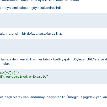
dosya ismi kalıpları şöyle kullanılabilirdi:
alarına erişimi bir defada yasaklayabiliriz:
rtama eklenirken ilgili isimler büyük harfli yapılır. Böylece, URL'lere ve
 olur.
ME>[^/]+)"
>
ME},ou=combined,o=Example"
rala bağlı olarak yapılandırmayı değiştirebilir. Örneğin, aşağıdaki yapıl