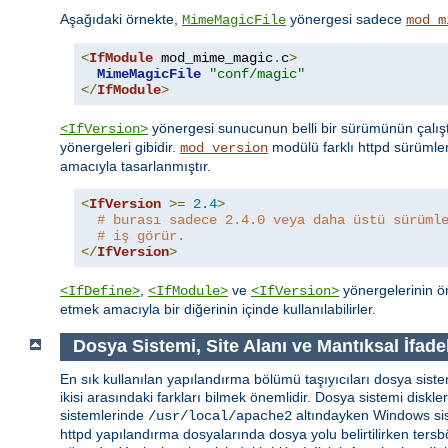
Aşağıdaki örnekte,
yönergesi sadece
MimeMagicFile
mod_m
<
IfModule
 mod_mime_magic
.
c
>
MimeMagicFile
"conf/magic"
</
IfModule
>
yönergesi sunucunun belli bir sürümünün çalışt
<IfVersion>
yönergeleri gibidir.
modülü farklı httpd sürümle
mod_version
amacıyla tasarlanmıştır.
<
IfVersion
>=
2.4
>
# burası sadece 2.4.0 veya daha üstü sürüml
# iş görür.
</
IfVersion
>
,
ve
yönergelerinin ön
<IfDefine>
<IfModule>
<IfVersion>
etmek amacıyla bir diğerinin içinde kullanılabilirler.
Dosya Sistemi, Site Alanı ve Mantıksal İfade
En sık kullanılan yapılandırma bölümü taşıyıcıları dosya sistem
ikisi arasındaki farkları bilmek önemlidir. Dosya sistemi diskl
sistemlerinde
altındayken Windows si
/usr/local/apache2
httpd yapılandırma dosyalarında dosya yolu belirtilirken tersbö