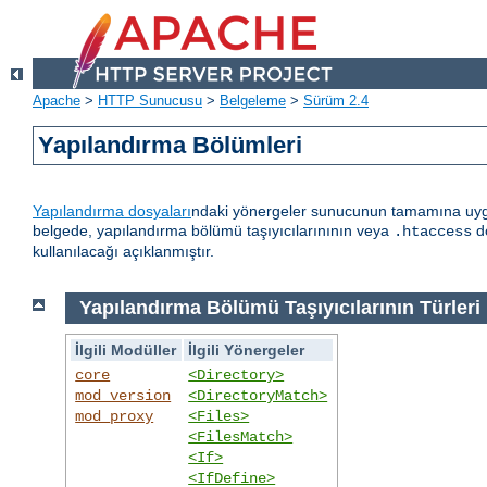
Apache
>
HTTP Sunucusu
>
Belgeleme
>
Sürüm 2.4
Yapılandırma Bölümleri
Yapılandırma dosyaları
ndaki yönergeler sunucunun tamamına uygula
belgede, yapılandırma bölümü taşıyıcılarınının veya
do
.htaccess
kullanılacağı açıklanmıştır.
Yapılandırma Bölümü Taşıyıcılarının Türleri
İlgili Modüller
İlgili Yönergeler
core
<Directory>
mod_version
<DirectoryMatch>
mod_proxy
<Files>
<FilesMatch>
<If>
<IfDefine>