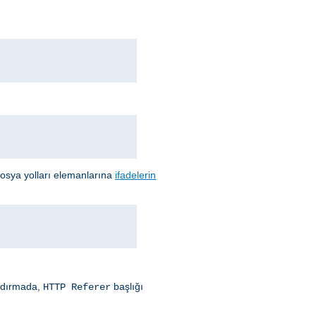
 dosya yolları elemanlarına
ifadelerin
andırmada,
başlığı
HTTP Referer