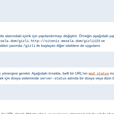
site alanındaki içerik için yapılandırmayı değiştirir. Örneğin aşağıdaki y
,
ve
esela.dom/gizli
http://siteniz.mesela.dom/gizli123
ekleri yanında
ile başlayan diğer isteklere de uygulanır.
/gizli
yönergesi gerekir. Aşağıdaki örnekte, belli bir URL’nin
mod
>
mod_status
nek için dosya sisteminde
adında bir dosya veya dizin b
server-status
 bir URL olarak dikkate alınır.
yönergesi için bu şöyle olur