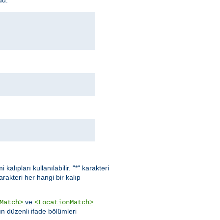
kalıpları kullanılabilir. "*" karakteri
karakteri her hangi bir kalıp
ve
Match>
<LocationMatch>
ın düzenli ifade bölümleri