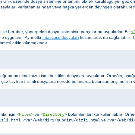
in Unix üzerinde dosya sistemine öntanımlı olarak kurulduğu yer göz ö
te sayfaları veritabanlarından veya başka yerlerden devingen olarak üretil
rı ile beraber, yönergeleri dosya sisteminin parçalarına uygularlar. Bir
<
ine uygulanır. Aynı etki
.htaccess dosyaları
kullanılarak da sağlanabilir.
lenmesi etkin kılınmaktadır.
uğuna bakılmaksızın ismi belirtilen dosyalara uygulanır. Örneğin, aşağ
e
isimli dosyalara nerede bulunursa bulunsun erişime izin 
gizli.html
ımlar için
ve
bölümleri birlikte kullanılabilir. Ör
<Files>
<Directory>
,
ve
izli.html
/var/web/dir1/subdir3/gizli.html
/var/web/di