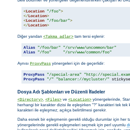
<
Location
"/foo"
>
</
Location
>
<
Location
"/foo/bar"
>
</
Location
>
Diğer yandan
tam tersi eşlenir:
<Takma adlar>
Alias
"/foo/bar"
"/srv/www/uncommon/bar"
Alias
"/foo"
"/srv/www/common/foo"
Aynısı
yönergeleri için de geçerlidir:
ProxyPass
ProxyPass
"/special-area"
"http://special.exa
ProxyPass
"/"
"balancer://mycluster/"
 stickys
Dosya Adı Şablonları ve Düzenli İfadeler
,
ve
yönergelerinde, Sta
<Directory>
<Files>
<Location>
herhangi bir karakter dizisi ile eşleşirken "?" karakteri tek tek 
karakteri ile eşleşmez; açıkça belirtilmesi gerekir.
Daha esnek bir eşleşmenin gerekli olduğu durumlar için her taşı
yönergelerinde gerekli eşleşmeleri seçmek için perl uyumlu
d
kullanılarak nasıl değiştirileceğini öğrenmek için, aşağıda, yap