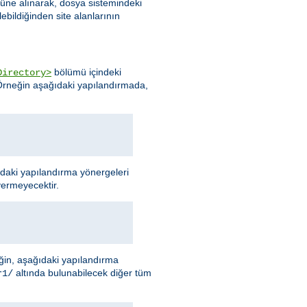
nüne alınarak, dosya sistemindeki
ebildiğinden site alanlarının
bölümü içindeki
Directory>
 Örneğin aşağıdaki yapılandırmada,
ıdaki yapılandırma yönergeleri
vermeyecektir.
neğin, aşağıdaki yapılandırma
altında bulunabilecek diğer tüm
r1/