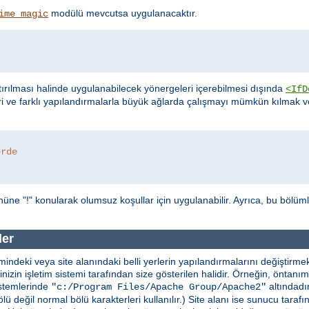
modülü mevcutsa uygulanacaktır.
ime_magic
ırılması halinde uygulanabilecek yönergeleri içerebilmesi dışında
<IfD
ri ve farklı yapılandırmalarla büyük ağlarda çalışmayı mümkün kılmak
erde
üne "!" konularak olumsuz koşullar için uygulanabilir. Ayrıca, bu bölüm
ler
indeki veya site alanındaki belli yerlerin yapılandırmalarını değiştirmekt
erinizin işletim sistemi tarafından size gösterilen halidir. Örneğin, önta
stemlerinde
altındadır
"c:/Program Files/Apache Group/Apache2"
lü değil normal bölü karakterleri kullanılır.) Site alanı ise sunucu taraf