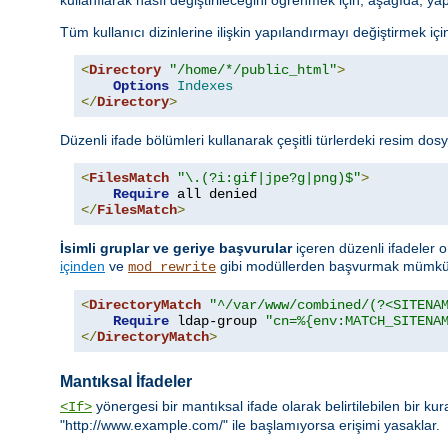
Tüm kullanıcı dizinlerine ilişkin yapılandırmayı değiştirmek için 
<
Directory
"/home/*/public_html"
>
Options
Indexes
</
Directory
>
Düzenli ifade bölümleri kullanarak çeşitli türlerdeki resim dosy
<
FilesMatch
"\.(?i:gif|jpe?g|png)$"
>
Require
</
FilesMatch
>
İsimli gruplar ve geriye başvurular
içeren düzenli ifadeler o
içinden
ve
gibi modüllerden başvurmak mümkün
mod_rewrite
<
DirectoryMatch
"^/var/www/combined/(?<SITENA
Require
 ldap-group 
"cn=%{env:MATCH_SITENA
</
DirectoryMatch
>
Mantıksal İfadeler
yönergesi bir mantıksal ifade olarak belirtilebilen bir ku
<If>
"http://www.example.com/" ile başlamıyorsa erişimi yasaklar.