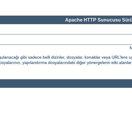
Apache HTTP Sunucusu Sürü
M
nacağı gibi sadece belli dizinler, dosyalar, konaklar veya URL’lere uy
syalarının, yapılandırma dosyalarındaki diğer yönergelerin etki alanların