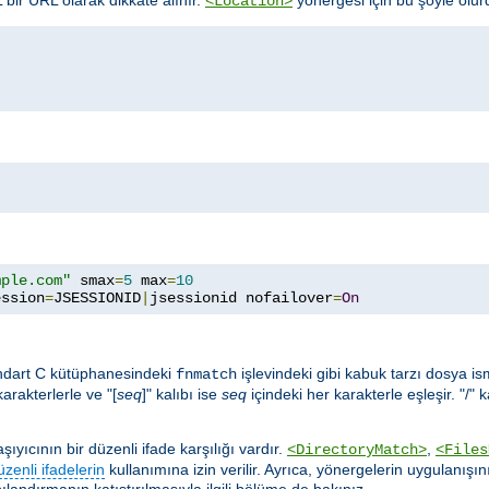
<Location>
mple.com"
 smax
=
5
 max
=
10
ession
=
JSESSIONID
|
jsessionid nofailover
=
On
ndart C kütüphanesindeki
işlevindeki gibi kabuk tarzı dosya ismi 
fnmatch
karakterlerle ve "[
seq
]" kalıbı ise
seq
içindeki her karakterle eşleşir. "/" 
yıcının bir düzenli ifade karşılığı vardır.
,
<DirectoryMatch>
<Files
üzenli ifadelerin
kullanımına izin verilir. Ayrıca, yönergelerin uygulanışın
ılandırmanın katıştırılmasıyla ilgili bölüme de bakınız.