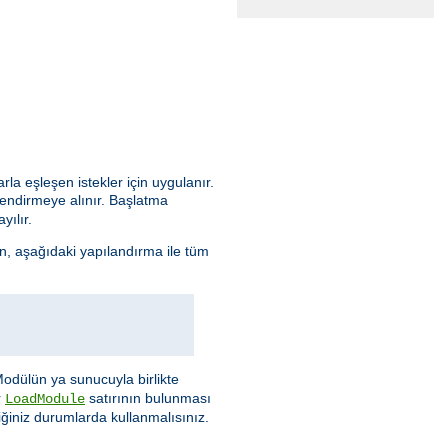
arla eşleşen istekler için uygulanır.
lendirmeye alınır. Başlatma
yılır.
n, aşağıdaki yapılandırma ile tüm
Modülün ya sunucuyla birlikte
r
satırının bulunması
LoadModule
ğiniz durumlarda kullanmalısınız.