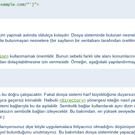
example.com/*')"
>
da seçim yapmak aslında oldukça kolaydır. Dosya sisteminde bulunan nesn
nde bulunmayan nesnelere (bir sayfanın bir veritabanı tarafından üretil
kullanmamak önemlidir. Bunun sebebi farklı site alanı konumlarını
ion>
dan dolaşılabilmesine izin vermesidir. Örneğin, aşağıdaki yapılandırmayı
sa bu doğru çalışacaktır. Fakat dosya sistemi harf büyüklüğüne duyarsız
ca geçersiz kılınabilir. Halbuki
yönergesi isteğin nasıl y
<Directory>
mi bağlarıyla bu da aşılabilir. Sembolik bağlar kullanılarak aynı dizin 
aksızın sembolik bağları izleyecektir. Bu bakımdan, en yüksek seviyede
r.)
llanıyorsunuz diye böyle uygulamalara ihtiyacınız olmadığını düşünüyor ol
 yol bulunduğunu unutmayınız. Bu bakımdan dosya sisteminde yapacağ