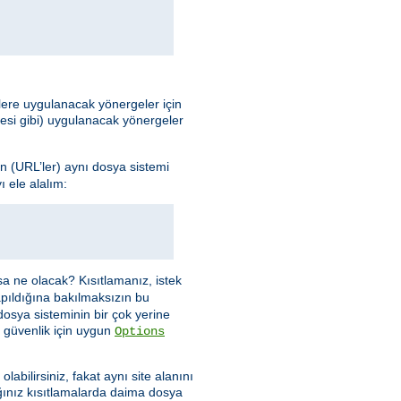
elere uygulanacak yönergeler için
mesi gibi) uygulanacak yönergeler
n (URL’ler) aynı dosya sistemi
 ele alalım:
sa ne olacak? Kısıtlamanız, istek
apıldığına bakılmaksızın bu
dosya sisteminin bir çok yerine
 güvenlik için uygun
Options
abilirsiniz, fakat aynı site alanını
ınız kısıtlamalarda daima dosya