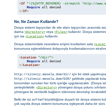
<
If
"!(%{HTTP_REFERER} -strmatch 'http://www.
Require
</
If
>
Ne, Ne Zaman Kullanılır?
Dosya sistemi taşıyıcıları ile site alanı taşıyıcıları arasın
daima
veya
kullanılır. Dosya sistemi
<Directory>
<Files>
için ise
kullanılır.
<Location>
Dosya sistemindeki nesnelere erişimi kısıtlarken asla
<Locat
konumuna eşlenebilmesi dolayısıyla kısıtlamalarınızın etrafın
<
Location
"/dir/"
>
Require
</
Location
>
için bir istek yapılmış
http://siteniz.mesela.dom/dir/
şeklinde yapılarak kolay
http://siteniz.mesela.dom/DIR/
konumdan sunulan her türlü içeriğe uygulanacaktı. (Dosya siste
yerleştirilebilir.
yönergesi dosya yolunu sıfırlam
<Directory>
yönergesi ile sembolik bağların izlenmesi devredışı bırakılabili
Belki de siz sırf harf büyüklüğüne duyarlı bir dosya sistemi ku
çok sayıda dosya sistemi konumuna eşleyecek daha bir sürü