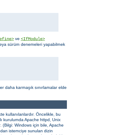
ve
efine>
<IfModule>
 veya sürüm denemeleri yapabilmek
ler daha karmaşık sınırlamalar elde
e kullanılanlardır. Öncelikle, bu
nımlı kurulumda Apache httpd, Unix
. (Bilgi: Windows için bile, Apache
ından istemciye sunulan dizin