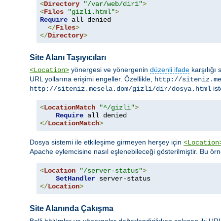
<
Directory
"/var/web/dir1"
>
<
Files
"gizli.html"
>
Require
 all denied

</
Files
>
</
Directory
>
Site Alanı Taşıyıcıları
yönergesi ve yönergenin
düzenli ifade
karşılığı 
<Location>
URL yollarına erişimi engeller. Özellikle,
http://siteniz.m
ist
http://siteniz.mesela.dom/gizli/dir/dosya.html
<
LocationMatch
"^/gizli"
>
Require
</
LocationMatch
>
Dosya sistemi ile etkileşime girmeyen herşey için
<Location
Apache eylemcisine nasıl eşlenebileceği gösterilmiştir. Bu ör
<
Location
"/server-status"
>
SetHandler
</
Location
>
Site Alanında Çakışma
Belli bölümler ve yönergeler değerlendirilirken çakışan iki URL