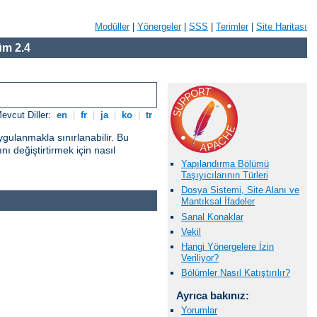
Modüller
|
Yönergeler
|
SSS
|
Terimler
|
Site Haritası
m 2.4
evcut Diller:
en
|
fr
|
ja
|
ko
|
tr
gulanmakla sınırlanabilir. Bu
ı değiştirtirmek için nasıl
Yapılandırma Bölümü
Taşıyıcılarının Türleri
Dosya Sistemi, Site Alanı ve
Mantıksal İfadeler
Sanal Konaklar
Vekil
Hangi Yönergelere İzin
Veriliyor?
Bölümler Nasıl Katıştırılır?
Ayrıca bakınız:
Yorumlar