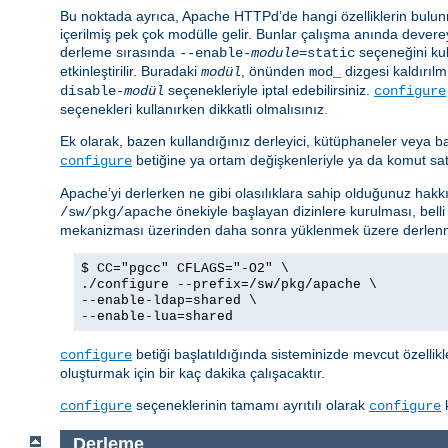
Bu noktada ayrıca, Apache HTTPd’de hangi özelliklerin bulunm
içerilmiş pek çok modülle gelir. Bunlar çalışma anında devere
derleme sırasında
seçeneğini kul
--enable-
module
=static
etkinleştirilir. Buradaki
, önünden
dizgesi kaldırılmı
modül
mod_
seçenekleriyle iptal edebilirsiniz.
disable-
modül
configure
seçenekleri kullanırken dikkatli olmalısınız.
Ek olarak, bazen kullandığınız derleyici, kütüphaneler veya b
betiğine ya ortam değişkenleriyle ya da komut satırı
configure
Apache’yi derlerken ne gibi olasılıklara sahip olduğunuz hakkı
önekiyle başlayan dizinlere kurulması, belli
/sw/pkg/apache
mekanizması üzerinden daha sonra yüklenmek üzere derlenm
$ CC="pgcc" CFLAGS="-O2" \
./configure --prefix=/sw/pkg/apache \
--enable-ldap=shared \
--enable-lua=shared
betiği başlatıldığında sisteminizde mevcut özellik
configure
oluşturmak için bir kaç dakika çalışacaktır.
seçeneklerinin tamamı ayrıtılı olarak
k
configure
configure
Derleme