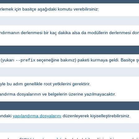
rlemek için basitçe aşağıdaki komutu verebilirsiniz:
andırmanın derlenmesi bir kaç dakika alsa da modüllerin derlenmesi don
 (yukarı
seçeneğine bakınız) paketi kurmaya geldi. Basitçe ş
--prefix
le bu adım genellikle root yetkilerini gerektirir.
ndırma dosyalarının ve belgelerin üzerine yazılmayacaktır.
tındaki
yapılandırma dosyalarını
düzenleyerek kişiselleştirebilirsiniz.