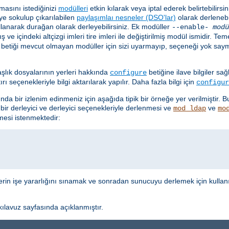
asını istediğinizi
modülleri
etkin kılarak veya iptal ederek belirtebilirsi
ye sokulup çıkarılabilen
paylaşımlaı nesneler (DSO'lar)
olarak derlenebil
lanarak durağan olarak derleyebilirsiniz. Ek modüller
--enable-
modü
ş ve içindeki altçizgi imleri tire imleri ile değiştirilmiş modül ismidir. 
betiği mevcut olmayan modüller için sizi uyarmayıp, seçeneği yok say
aşlık dosyalarının yerleri hakkında
betiğine ilave bilgiler sa
configure
 seçenekleriyle bilgi aktarılarak yapılır. Daha fazla bilgi için
configur
nda bir izlenim edinmeniz için aşağıda tipik bir örneğe yer verilmiştir. 
 bir derleyici ve derleyici seçenekleriyle derlenmesi ve
ve
mod_ldap
mo
esi istenmektedir:
lerin işe yararlığını sınamak ve sonradan sunucuyu derlemek için kullan
ılavuz sayfasında açıklanmıştır.