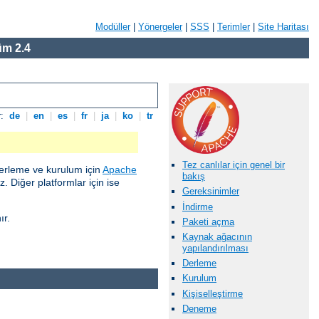
Modüller
|
Yönergeler
|
SSS
|
Terimler
|
Site Haritası
m 2.4
r:
de
|
en
|
es
|
fr
|
ja
|
ko
|
tr
Tez canlılar için genel bir
erleme ve kurulum için
Apache
bakış
 Diğer platformlar için ise
Gereksinimler
İndirme
ır.
Paketi açma
Kaynak ağacının
yapılandırılması
Derleme
Kurulum
Kişiselleştirme
Deneme