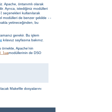
niz. Apache, öntanımlı olarak
ir. Ayrıca, istediğiniz modülleri
seçenekleri kullanılarak
l
Temel modülleri de benzer şekilde
--
makla yetineceğinden, bu
ğlamanız gerekir. Bu işlem
kılavuz sayfasına bakınız.
e
Bu örnekte, Apache’nin
modüllerinin de DSO
d_lua
ılacak Makefile dosyalarını