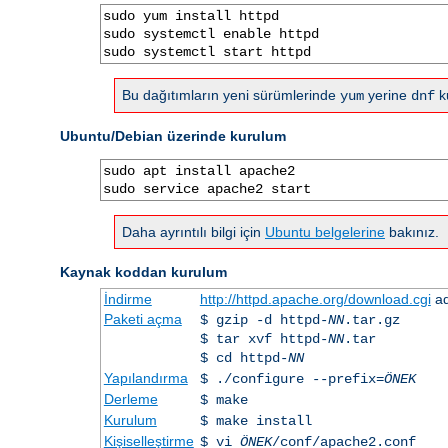
sudo yum install httpd

sudo systemctl enable httpd

sudo systemctl start httpd
Bu dağıtımların yeni sürümlerinde
yerine
ku
yum
dnf
Ubuntu/Debian üzerinde kurulum
sudo apt install apache2

sudo service apache2 start
Daha ayrıntılı bilgi için
Ubuntu belgelerine
bakınız.
Kaynak koddan kurulum
İndirme
http://httpd.apache.org/download.cgi
ad
Paketi açma
$ gzip -d httpd-
NN
.tar.gz
$ tar xvf httpd-
NN
.tar
$ cd httpd-
NN
Yapılandırma
$ ./configure --prefix=
ÖNEK
Derleme
$ make
Kurulum
$ make install
Kişiselleştirme
$ vi
ÖNEK
/conf/apache2.conf