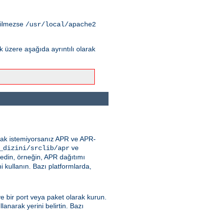
tilmezse
/usr/local/apache2
üzere aşağıda ayrıntılı olarak
nmak istemiyorsanız APR ve APR-
ve
_dizini/srclib/apr
 edin, örneğin, APR dağıtımı
 kullanın. Bazı platformlarda,
ve bir port veya paket olarak kurun.
lanarak yerini belirtin. Bazı