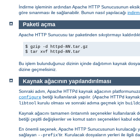
İndirme işleminin ardından Apache HTTP Sunucusunun eksiksi
göre sınanması ile sağlanabilir. Bunun nasıl yapılacağı
indirm
Paketi açma
Apache HTTP Sunucusu tar paketinden sıkıştırmayı kaldırdıkta
$ gzip -d httpd-
NN
.tar.gz
$ tar xvf httpd-
NN
.tar
Bu işlem bulunduğunuz dizinin içinde dağıtımın kaynak dosyal
dizine geçmelisiniz.
Kaynak ağacının yapılandırılması
Sonraki adım, Apache HTTPd kaynak ağacının platformunuza ve
betiği kullanılarak yapılır. (Apache HTTPd kaynak
configure
kurulu olması ve sonraki adıma geçmek için
libtool
build
Kaynak ağacını tamamen öntanımlı seçenekler kullanılarak d
betiği çeşitli değişkenler ve komut satırı seçenekleri kabul ede
En önemli seçenek, Apache HTTP Sunucusunun kurulacağı yerin
sağlayan
’tir. Kurulacak dosyaların yerleri ile ilgili
--prefix