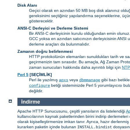
Disk Alanı
Geçici olarak en azından 50 MB boş disk alanınız olduğ
gereksinimi seçtiğiniz yapılandırma seçeneklerine, üçün
gösterecektir.
ANSI-C Derleyici ve Derleme Sistemi
Bir ANSI-C derleyicinin kurulu olduğundan emin olunuz
GCC yoksa en azından satıcınızın derleyicisinin ANSI
derleme araçları da bulunmalıdır.
Zamanın doğru belirlenmesi
HTTP protokolünün elemanları sunuldukları tarih ve sa
geçirmenizin tam sırasıdır. Bu amaçla, Ağ Zaman Prot
zaman sunucuları hakkında daha ayrıntılı bilgi için
NTP 
Perl 5
[SEÇİMLİK]
Perl ile yazılmış
veya
gibi bazı betikl
apxs
dbmmanage
betiği sisteminizde Perl 5 yorumlayıcısı b
configure
değildir.
İndirme
Apache HTTP Sunucusunu, çeşitli yansıların da listelendiği
A
kullanıcılarının kaynak paketlerinden birini indirip derlemeler
olarak kişiselleştirmenize imkan tanır. Ayrıca, hazır derlenmi
kurarken paketin içinde bulunan
dosyasınd
INSTALL.bindist