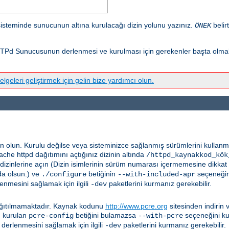
isteminde sunucunun altına kurulacağı dizin yolunu yazınız.
belir
ÖNEK
Pd Sunucusunun derlenmesi ve kurulması için gerekenler başta olmak 
elgeleri geliştirmek için gelin bize yardımcı olun.
n olun. Kurulu değilse veya sisteminizce sağlanmış sürümlerini kulla
pache httpd dağıtımını açtığınız dizinin altında
/httpd_kaynakkod_kök
dizinlerine açın (Dizin isimlerinin sürüm numarası içermemesine dikkat
da olsun.) ve
betiğinin
seçeneğini
./configure
--with-included-apr
enmesini sağlamak için ilgili
paketlerini kurmanız gerekebilir.
-dev
 dağıtılmamaktadır. Kaynak kodunu
http://www.pcre.org
sitesinden indirin 
n kurulan
betiğini bulamazsa
seçeneğini kul
pcre-config
--with-pcre
derlenmesini sağlamak için ilgili
paketlerini kurmanız gerekebilir.
-dev