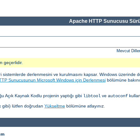
Apache HTTP Sunucusu Sürü
Mevcut Dille
m geçerlidir.
sistemlerde derlenmesini ve kurulmasını kapsar. Windows üzerinde d
TP Sunucusunun Microsoft Windows için Derlenmesi
bölümüne bakınız.
 Açık Kaynak Kodlu projenin yaptığı gibi
ve
kullan
libtool
autoconf
 gibi) lütfen doğrudan
Yükseltme
bölümüne atlayınız.
um