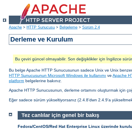
Apache
>
HTTP Sunucusu
>
Belgeleme
>
Sürüm 2.4
Derleme ve Kurulum
Bu çeviri güncel olmayabilir. Son değişiklikler için İngilizce sürü
Bu belge Apache HTTP Sunucusunun sadece Unix ve Unix benzeri 
HTTP Sunucusunun Microsoft Windows ile kullanımı
ve
Apache HT
platform
belgelerine bakınız.
Apache HTTP Sunucusunun, derleme ortamını oluşturmak için çoğu
Eğer sadece sürüm yükseltiyorsanız (2.4.8’dwn 2.4.9’a yükseltmek
Tez canlılar için genel bir bakış
Fedora/CentOS/Red Hat Enterprise Linux üzerinde kurul