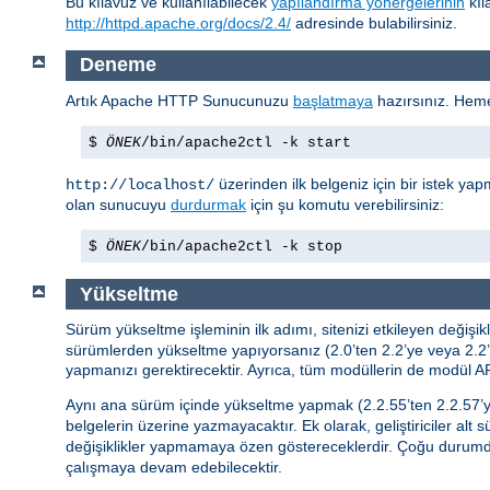
Bu kılavuz ve kullanılabilecek
yapılandırma yönergelerinin
kıl
http://httpd.apache.org/docs/2.4/
adresinde bulabilirsiniz.
Deneme
Artık Apache HTTP Sunucunuzu
başlatmaya
hazırsınız. Hem
$
ÖNEK
/bin/apache2ctl -k start
üzerinden ilk belgeniz için bir istek yap
http://localhost/
olan sunucuyu
durdurmak
için şu komutu verebilirsiniz:
$
ÖNEK
/bin/apache2ctl -k stop
Yükseltme
Sürüm yükseltme işleminin ilk adımı, sitenizi etkileyen değiş
sürümlerden yükseltme yapıyorsanız (2.0’ten 2.2’ye veya 2.2’d
yapmanızı gerektirecektir. Ayrıca, tüm modüllerin de modül API
Aynı ana sürüm içinde yükseltme yapmak (2.2.55’ten 2.2.57’y
belgelerin üzerine yazmayacaktır. Ek olarak, geliştiriciler alt 
değişiklikler yapmamaya özen göstereceklerdir. Çoğu durum
çalışmaya devam edebilecektir.