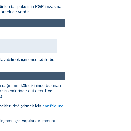
rilen tar paketinin PGP imzasına
 örnek de vardır.
şlayabilmek için önce
ile bu
cd
m dağıtımın kök dizininde bulunan
in sistemlerinde
ve
autoconf
.)
ekleri değiştirmek için
configure
şması için yapılandırılmasını
.