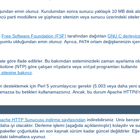
undan emin olunuz. Kurulumdan sonra sunucu yaklaşık 10 MB disk alanı 
cü parti modüllere ve şüphesiz sitenizin veya sunucu üzerindeki siteleri
.
Free Software Foundation (FSF)
tarafından dağıtılan
GNU C derleyici
 uyumlu olduğundan emin olunuz. Ayrıca,
ortam değişkeninizin içer
PATH
ate göre ifade edilirler. Bu bakımdan sisteminizdeki zaman ayarlama 
okolüne (NTP) göre çalışan
veya
programları kullanılır.
ntpdate
xntpd
sitesine bakınız
.
eri desteklemek için Perl 5 yorumlayıcısı gerekir (5.003 veya daha yeni s
ulamazsa bu betikleri kullanamazsınız. Ancak, bu durum Apache HTTPd’
pache HTTP Sunucusu indirme sayfasından
indirebilirsiniz. Unix benz
i daha iyi olacaktır. Derleme işlemi (aşağıda açıklanmıştır) kolaydır ve 
ş paketler çoğunlukla en son kaynak sürüm kadar güncel değildirler. Eğer
aki talimatlara uyunuz.