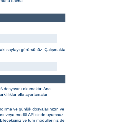
rümünü daima
daki sayfayı görürsünüz. Çalışmakta
dosyasını okumaktır. Ana
ES
klılıklar elle ayarlamalar
ndırma ve günlük dosyalarınızın ve
ması veya modül API’sinde uyumsuz
bileceksiniz ve tüm modülleriniz de