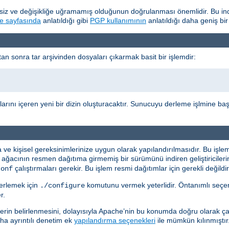
z ve değişikliğe uğramamış olduğunun doğrulanması önemlidir. Bu indi
e sayfasında
anlatıldığı gibi
PGP kullanımının
anlatıldığı daha geniş bir
n sonra tar arşivinden dosyaları çıkarmak basit bir işlemdir:
arını içeren yeni bir dizin oluşturacaktır. Sunucuyu derleme işlmine ba
 kişisel gereksinimlerinize uygun olarak yapılandırılmasıdır. Bu işle
 ağacının resmen dağıtıma girmemiş bir sürümünü indiren geliştiriciler
çalıştırmaları gerekir. Bu işlem resmi dağıtımlar için gerekli değildir
conf
erlemek için
komutunu vermek yeterlidir. Öntanımlı seçen
./configure
r.
 belirlenmesini, dolayısıyla Apache’nin bu konumda doğru olarak çalı
 daha ayrıntılı denetim ek
yapılandırma seçenekleri
ile mümkün kılınmıştır