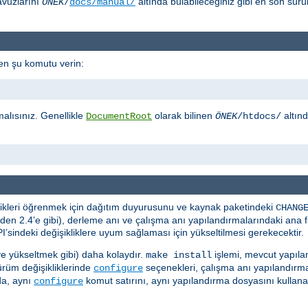
avuzlarını
altında bulabileceğiniz gibi en son sü
ÖNEK
/
docs/manual/
en şu komutu verin:
malısınız. Genellikle
olarak bilinen
altın
DocumentRoot
ÖNEK
/htdocs/
iklikleri öğrenmek için dağıtım duyurusunu ve kaynak paketindeki
CHANG
en 2.4’e gibi), derleme anı ve çalışma anı yapılandırmalarındaki ana far
’sindeki değişikliklere uyum sağlaması için yükseltilmesi gerekecektir.
e yükseltmek gibi) daha kolaydır.
işlemi, mevcut yapıla
make install
sürüm değişikliklerinde
seçenekleri, çalışma anı yapılandır
configure
da, aynı
komut satırını, aynı yapılandırma dosyasını kullana
configure