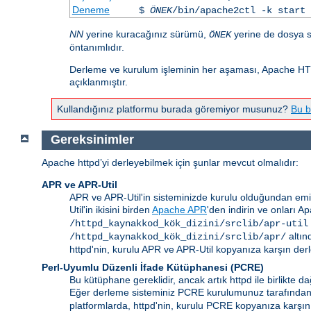
Deneme
$
ÖNEK
/bin/apache2ctl -k start
NN
yerine kuracağınız sürümü,
yerine de dosya s
ÖNEK
öntanımlıdır.
Derleme ve kurulum işleminin her aşaması, Apache HTT
açıklanmıştır.
Kullandığınız platformu burada göremiyor musunuz?
Bu b
Gereksinimler
Apache httpd’yi derleyebilmek için şunlar mevcut olmalıdır:
APR ve APR-Util
APR ve APR-Util'in sisteminizde kurulu olduğundan emi
Util'in ikisini birden
Apache APR
'den indirin ve onları A
/httpd_kaynakkod_kök_dizini/srclib/apr-util
altın
/httpd_kaynakkod_kök_dizini/srclib/apr/
httpd'nin, kurulu APR ve APR-Util kopyanıza karşın derl
Perl-Uyumlu Düzenli İfade Kütüphanesi (PCRE)
Bu kütüphane gereklidir, ancak artık httpd ile birlikte
Eğer derleme sisteminiz PCRE kurulumunuz tarafında
platformlarda, httpd'nin, kurulu PCRE kopyanıza karşın 