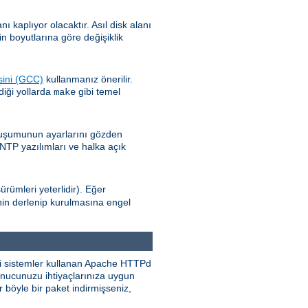
kaplıyor olacaktır. Asıl disk alanı
n boyutlarına göre değişiklik
sini (GCC)
kullanmanız önerilir.
diği yollarda
gibi temel
make
oluşumunun ayarlarını gözden
 NTP yazılımları ve halka açık
ürümleri yeterlidir). Eğer
nin derlenip kurulmasına engel
eri sistemler kullanan Apache HTTPd
sunucunuzu ihtiyaçlarınıza uygun
 böyle bir paket indirmişseniz,