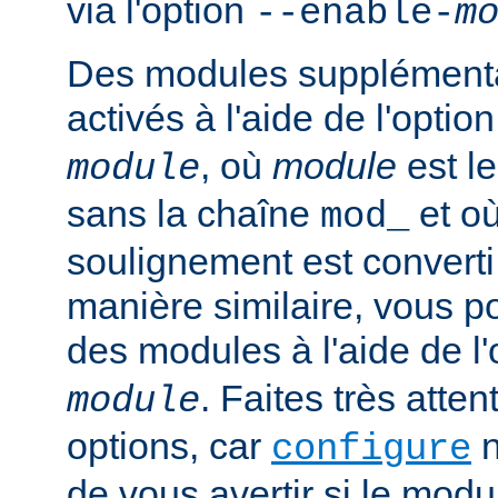
via l'option
--enable-
m
Des modules supplémenta
activés à l'aide de l'optio
, où
module
est l
module
sans la chaîne
et où
mod_
soulignement est converti 
manière similaire, vous p
des modules à l'aide de l
. Faites très atten
module
options, car
n
configure
de vous avertir si le mod