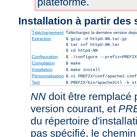
plateforme.
Installation à partir des
Téléchargement
Téléchargez la dernière version dep
Extraction
$ gzip -d httpd-
NN
.tar.gz
$ tar xvf httpd-
NN
.tar
$ cd httpd-
NN
Configuration
$ ./configure --prefix=
PREFIX
Compilation
$ make
Installation
$ make install
Personnalisation
$ vi
PREFIX
/conf/apache2.conf
Test
$
PREFIX
/bin/apache2ctl -k st
NN
doit être remplacé 
version courant, et
PR
du répertoire d'installa
pas spécifié, le chemin