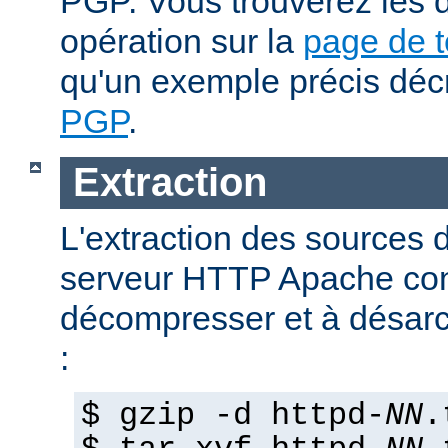
PGP. Vous trouverez les d
opération sur la
page de 
qu'un exemple précis déc
PGP
.
Extraction
L'extraction des sources d
serveur HTTP Apache con
décompresser et à désarch
:
$ gzip -d httpd-
NN
.