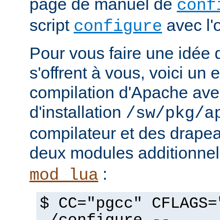
page de manuel de
conf
script
avec l'
configure
Pour vous faire une idée d
s'offrent à vous, voici un
compilation d'Apache avec
d'installation
/sw/pkg/a
compilateur et des drapeau
deux modules additionne
:
mod_lua
$ CC="pgcc" CFLAGS=