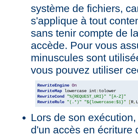
système de fichiers, car
s'applique à tout conte
sans tenir compte de l
accède. Pour vous ass
minuscules sont utilis
vous pouvez utiliser cec
RewriteEngine
On
RewriteMap
 lowercase int
:
RewriteCond
"%{REQUEST_URI}"
"[A-Z]"
RewriteRule
"(.*)"
"${lowercase:$1}"
[
R
,
Lors de son exécution, 
d'un accès en écriture 