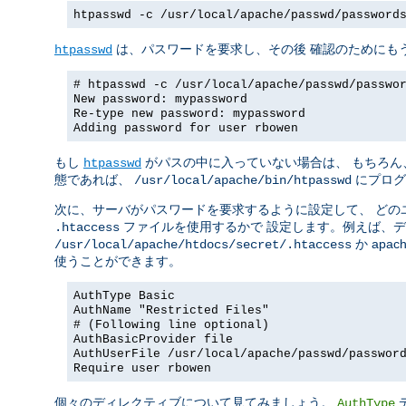
htpasswd -c /usr/local/apache/passwd/password
は、パスワードを要求し、その後 確認のためにも
htpasswd
# htpasswd -c /usr/local/apache/passwd/passwo
New password: mypassword
Re-type new password: mypassword
Adding password for user rbowen
もし
がパスの中に入っていない場合は、 もちろん
htpasswd
態であれば、
にプログ
/usr/local/apache/bin/htpasswd
次に、サーバがパスワードを要求するように設定して、 どの
ファイルを使用するかで 設定します。例えば、
.htaccess
か apach
/usr/local/apache/htdocs/secret/.htaccess
使うことができます。
AuthType Basic
AuthName "Restricted Files"
# (Following line optional)
AuthBasicProvider file
AuthUserFile /usr/local/apache/passwd/passwor
Require user rbowen
個々のディレクティブについて見てみましょう。
AuthType