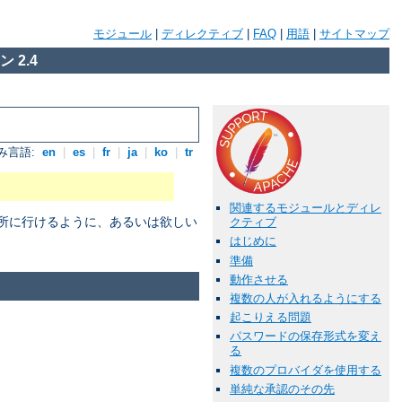
モジュール
|
ディレクティブ
|
FAQ
|
用語
|
サイトマップ
 2.4
み言語:
en
|
es
|
fr
|
ja
|
ko
|
tr
関連するモジュールとディレ
場所に行けるように、あるいは欲しい
クティブ
はじめに
準備
動作させる
複数の人が入れるようにする
起こりえる問題
パスワードの保存形式を変え
る
複数のプロバイダを使用する
単純な承認のその先