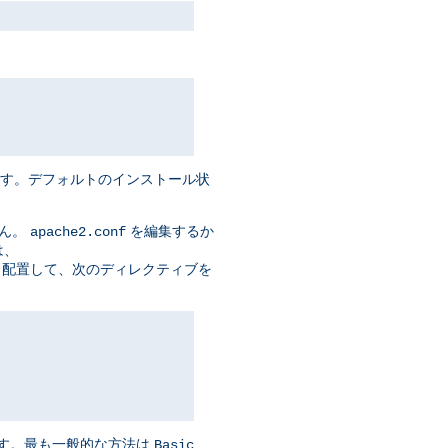
ます。デフォルトのインストール状
せん。
を編集するか
apache2.conf
は、
t> セクションに 配置して、次のディレクティブを
ます。最も一般的な方法は
Basic