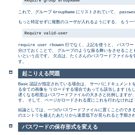
Require group GroupName
これで、グループ
にリストされていて、
GroupName
passwo
もっと特定せずに複数のユーザが入れるようにする、 もう一
Require valid-user
行でなく、上記を使うと、 パスワー
require user rbowen
分けておくことで、 グループのような振る舞いをさせることも
いという点です。 欠点は、たくさんのパスワードファイルを
す。
起こりえる問題
Basic 認証が指定されている場合は、 サーバにドキュメ
る全ての画像を リロードする場合であっても該当します (も
遅くなる程度はパスワードファイルの大きさと比例しますが、
す。 そして、ページがロードされる度にこれを行わなければ
結論としては、一つのパスワードファイルに置くことのできる
のエントリを越えたあたりから速度低下が見られると予期され
パスワードの保存形式を変える