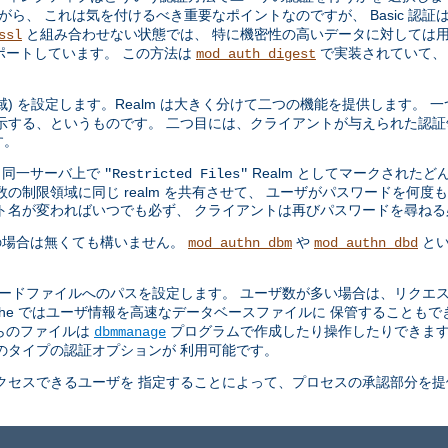
ら、 これは気を付けるべき重要なポイントなのですが、 Basic 認証
と組み合わせない状態では、 特に機密性の高いデータに対しては用
ssl
ポートしています。 この方法は
で実装されていて、
mod_auth_digest
領域) を設定します。Realm は大きく分けて二つの機能を提供します。
示する、というものです。 二つ目には、クライアントが与えられた認証
す。
、同一サーバ上で
Realm としてマークされた
"Restricted Files"
の制限領域に同じ realm を共有させて、 ユーザがパスワードを何度
ト名が変わればいつでも必ず、 クライアントは再びパスワードを尋ね
の場合は無くても構いません。
や
とい
mod_authn_dbm
mod_authn_dbd
ワードファイルへのパスを設定します。 ユーザ数が多い場合は、リクエス
che ではユーザ情報を高速なデータベースファイルに 保管することも
らのファイルは
プログラムで作成したり操作したりできま
dbmmanage
のタイプの認証オプションが 利用可能です。
セスできるユーザを 指定することによって、プロセスの承認部分を提