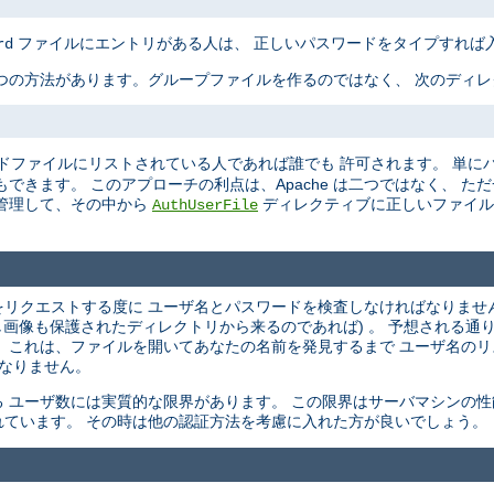
ファイルにエントリがある人は、 正しいパスワードをタイプすれば
rd
つの方法があります。グループファイルを作るのではなく、 次のディ
ドファイルにリストされている人であれば誰でも 許可されます。 単に
できます。 このアプローチの利点は、Apache は二つではなく、 た
管理して、その中から
ディレクティブに正しいファイル
AuthUserFile
ントをリクエストする度に ユーザ名とパスワードを検査しなければなりませ
し画像も保護されたディレクトリから来るのであれば) 。 予想される通
 これは、ファイルを開いてあなたの名前を発見するまで ユーザ名の
 なりません。
 ユーザ数には実質的な限界があります。 この限界はサーバマシンの性
ています。 その時は他の認証方法を考慮に入れた方が良いでしょう。