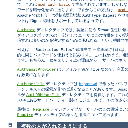
で、これは
で実装されています。しかしなが
mod_auth_basic
ワードを暗号化せずに送ります。ですからこの方法は、
mod_
Apache ではもう一つ別の認証方法:
をサ
AuthType Digest
ントは Digest 認証をサポートしているようです。
ディレクティブでは、認証に使う
Realm
(訳注: 
AuthName
ダイアログボックスの 一部としてユーザにこの情報をよく提
信すれば良いのかを決定するために使われる、という機能で
例えば、
領域中で 一度認証されれば
"Restricted Files"
的に同じパスワードを使おうと試みます。 このおかげで、複数
ます。もちろん、セキュリティ上の理由から、 サーバのホス
はデフォルト値が
なので、今回
AuthBasicProvider
file
は必要になります。
ディレクティブは
で作った パス
AuthUserFile
htpasswd
ーンテキストの探索が非常に遅くなることがあります。 Apa
ルが
ディレクティブを提供します。これ
AuthDBMUserFile
ス
中にあるサードパーティー製の モジュールで、その他多く
最後に、
ディレクティブが、サーバのこの領域にアク
Require
ディレクティブの様々な用法について述べます。
Require
複数の人が入れるようにする