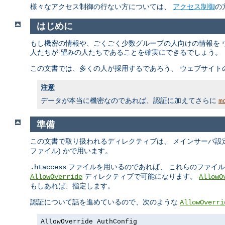
様々なアクセス制御の行ない方については、
アクセス制御
の
はじめに
もし機密の情報や、ごくごく少数グループの人向けの情報を 
人たちが 望みの人たちであることを確実にできるでしょう。
この文書では、多くの人が採用するであろう、 ウェブサイト
注意
データが本当に機密なのであれば、認証に加えてさらに
m
準備
この文書で取り扱われるディレクティブは、 メインサーバ設定
ファイル) かで用います。
ファイルを用いるのであれば、 これらのファイ
.htaccess
ディレクティブで可能になります。
AllowOverride
AllowO
もしあれば、指定します。
認証について話を進めているので、次のような
AllowOverri
AllowOverride AuthConfig