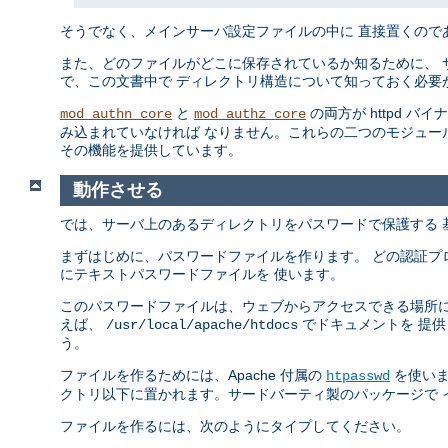
そうでなく、メインサーバ設定ファイルの中に 直接置くので
また、どのファイルがどこに保存されているか知るために、 
で、この文書中で ディレクトリ構造について知っておく必要
と
の両方が httpd バ
mod_authn_core
mod_authz_core
み込まれていなければ なりません。これらの二つのモジュー
その機能を提供しています。
動作させる
では、サーバ上のあるディレクトリをパスワードで保護する 
まずはじめに、パスワードファイルを作ります。 どの認証プ
にテキストパスワードファイルを 使います。
このパスワードファイルは、ウェブからアクセスできる場所に
えば、
でドキュメントを 提
/usr/local/apache/htdocs
う。
ファイルを作るためには、Apache 付属の
を使いま
htpasswd
クトリ以下に置かれます。サードバーティ製のパッケージで 
ファイルを作るには、次のようにタイプしてください。