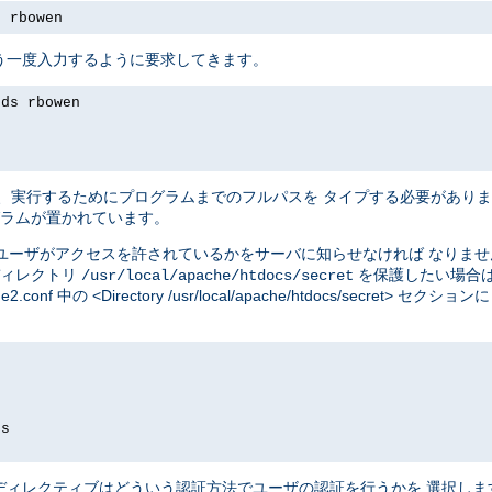
s rbowen
う一度入力するように要求してきます。
rds rbowen
、実行するためにプログラムまでのフルパスを タイプする必要があり
ラムが置かれています。
ユーザがアクセスを許されているかをサーバに知らせなければ なりま
ディレクトリ
を保護したい場合
/usr/local/apache/htdocs/secret
e2.conf 中の <Directory /usr/local/apache/htdocs/secre
ds
ディレクティブはどういう認証方法でユーザの認証を行うかを 選択し