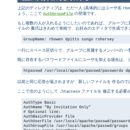
上記のディレクティブは、ただ一人 (具体的にはユーザ名
rbo
ょう。ここで
の登場です。
AuthGroupFile
もし複数の人が入れるようにしたいのであれば、 グループに
イルの 書式はきわめて単純で、お好みのエディタで生成でき
GroupName: rbowen dpitts sungo rshersey
一行にスペース区切りで、グループに所属するメンバーの 一
既に存在するパスワードファイルにユーザを加える場合は、 
htpasswd /usr/local/apache/passwd/passwords d
以前と同じ応答が返されますが、新しいファイルを 作るので
ここで次のようにして
ファイルを 修正する必要
.htaccess
AuthType Basic
AuthName "By Invitation Only"
# Optional line:
AuthBasicProvider file
AuthUserFile /usr/local/apache/passwd/passwor
AuthGroupFile /usr/local/apache/passwd/groups