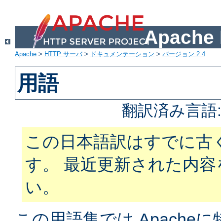
Apach
Apache
>
HTTP サーバ
>
ドキュメンテーション
>
バージョン 2.4
用語
翻訳済み言語
この日本語訳はすでに古
す。 最近更新された内
い。
この用語集では Apach