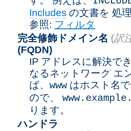
INCLUD
Includes
の文書を 処
参照:
フィルタ
完全修飾ドメイン名
(
訳注
(FQDN)
IP アドレスに解決
なるネットワーク エ
ば、
はホスト名
www
ので、
www.example
ります。
ハンドラ