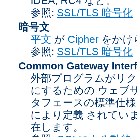
IDEA, RC4 など。
参照:
SSL/TLS 暗号化
暗号文
平文
が
Cipher
をかけ
参照:
SSL/TLS 暗号化
Common Gateway Inter
外部プログラムがリ
にするための ウェブ
タフェースの標準仕様
により定義 されてい
在します。