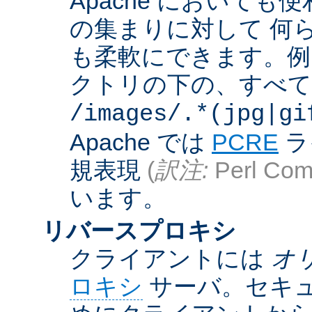
Apache において
の集まりに対して 何
も柔軟にできます。例えば
クトリの下の、すべての .g
/images/.*(jpg|gi
Apache では
PCRE
ラ
規表現
(
訳注:
Perl Comp
います。
リバースプロキシ
クライアントには
オ
ロキシ
サーバ。セキュ