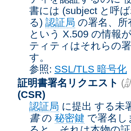
書には (subject と呼
る)
認証局
の署名、所
という X.509 の
ティティはそれらの署
す。
参照:
SSL/TLS 暗号化
証明書署名リクエスト
(
(CSR)
認証局
に提出 する未
書
の
秘密鍵
で署名しま
ると、それは本物の証