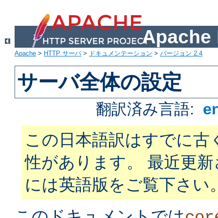
Apach
Apache
>
HTTP サーバ
>
ドキュメンテーション
>
バージョン 2.4
サーバ全体の設定
翻訳済み言語:
e
この日本語訳はすでに古
性があります。 最近更
には英語版をご覧下さい
このドキュメントでは
cor