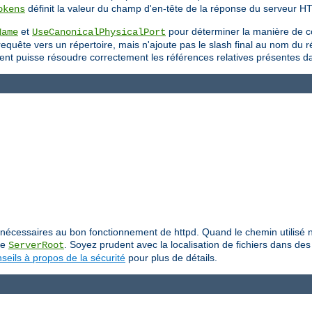
définit la valeur du champ d'en-tête de la réponse du serveur H
okens
et
pour déterminer la manière de c
Name
UseCanonicalPhysicalPort
uête vers un répertoire, mais n'ajoute pas le slash final au nom du répe
 client puisse résoudre correctement les références relatives présentes 
iers nécessaires au bon fonctionnement de httpd. Quand le chemin utilis
ive
. Soyez prudent avec la localisation de fichiers dans des 
ServerRoot
seils à propos de la sécurité
pour plus de détails.