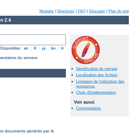
Modules
|
Directives
|
FAQ
|
Glossaire
|
Plan du site
n 2.4
Disponibles:
en
|
fr
|
ja
|
ko
|
tr
mentaires du serveur.
Identification du serveur
Localisation des fichiers
Limitation de l'utilisation des
ressources
Choix d'implémentation
Voir aussi
Commentaires
 les documents générés par le