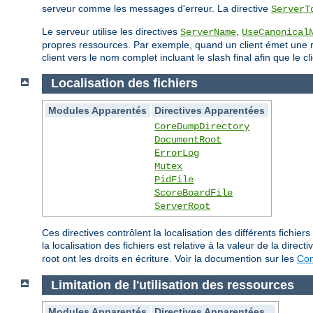
serveur comme les messages d'erreur. La directive
ServerT
Le serveur utilise les directives
,
ServerName
UseCanonical
propres ressources. Par exemple, quand un client émet une req
client vers le nom complet incluant le slash final afin que le
Localisation des fichiers
Modules Apparentés
Directives Apparentées
CoreDumpDirectory
DocumentRoot
ErrorLog
Mutex
PidFile
ScoreBoardFile
ServerRoot
Ces directives contrôlent la localisation des différents fich
la localisation des fichiers est relative à la valeur de la direct
root ont les droits en écriture. Voir la documention sur les
Con
Limitation de l'utilisation des ressources
Modules Apparentés
Directives Apparentées