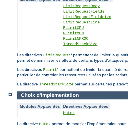
LimitRequestBody
LimitRequestFields
LimitRequestFieldsize
LimitRequestLine
RLimitCPU
RLimitMEM
RLimitNPROC
ThreadStackSize
Les directives
* permettent de limiter la quan
LimitRequest
permet de minimiser les effets de certains types d'attaques p
Les directives
* permettent de limiter la quantité de r
RLimit
particulier de contrôler les ressources utilisées par les scri
La directive
permet sur certaines plates-for
ThreadStackSize
Choix d'implémentation
Modules Apparentés
Directives Apparentées
Mutex
La directive
permet de modifier l'implémentation sous
Mutex