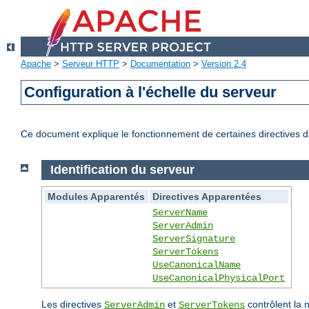
Apache
>
Serveur HTTP
>
Documentation
>
Version 2.4
Configuration à l'échelle du serveur
Ce document explique le fonctionnement de certaines directives du
Identification du serveur
Modules Apparentés
Directives Apparentées
ServerName
ServerAdmin
ServerSignature
ServerTokens
UseCanonicalName
UseCanonicalPhysicalPort
Les directives
et
contrôlent la 
ServerAdmin
ServerTokens