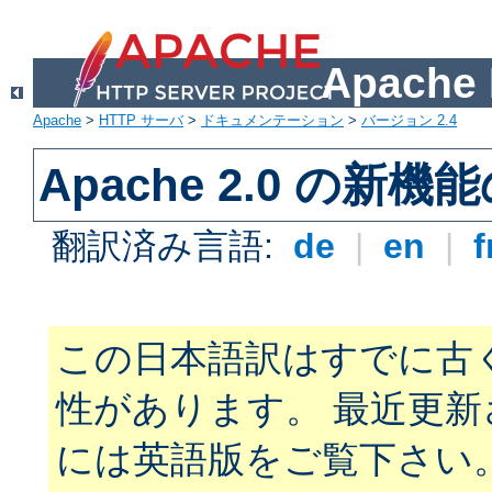
Apach
Apache
>
HTTP サーバ
>
ドキュメンテーション
>
バージョン 2.4
Apache 2.0 の新機
翻訳済み言語:
de
|
en
|
f
この日本語訳はすでに古
性があります。 最近更
には英語版をご覧下さい