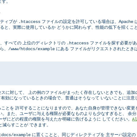
ます。
。
ティブが
ファイルの設定を許可している場合は、Apache 
.htaccess
ると、実際に使用しているか どうかに関わらず、性能の低下を招くこと
に、すべての 上位のディレクトリの
ファイルを探す必要があ
.htaccess
から、
にある ファイルがリクエストされたときは、
/www/htdocs/example
スに対して、 上の例のファイルがまったく存在しないときでも、追加
有効になっているときの場合で、普通はそうなって いないことに注意
ことを 許可することになりますので、あなた自身が管理できない変更
い。また、ユーザに与える権限が必要なものよりも少なすぎると、 余
ーザにどの程度の権限を与えたか明確に告げるように してください。
Al
と減らすことが できます。
に置くことと、同じディレクティブを 主サーバ設定の Dir
tdocs/example