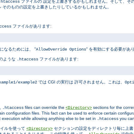
ファイルの 設定を上書きするかもしれません。そして、そ
.htaccess
 そのものの設定を上書きしたりしているかもしれません。
ファイルがあります:
ccess
になるためには、 "
" を有効にする必要があ
AllowOverride Options
下のような
ファイルがあります:
.htaccess
では CGI の実行は 許可されません。これは、
xample1/example2
Opt
,
files can override the
sections for the corre
.htaccess
<Directory>
in configuration files. This fact can be used to enforce certain configur
t execution while allowing anything else to be set in
you can
.htaccess
イルを使って
セクションの設定をディレクトリ毎に上書
<Directory>