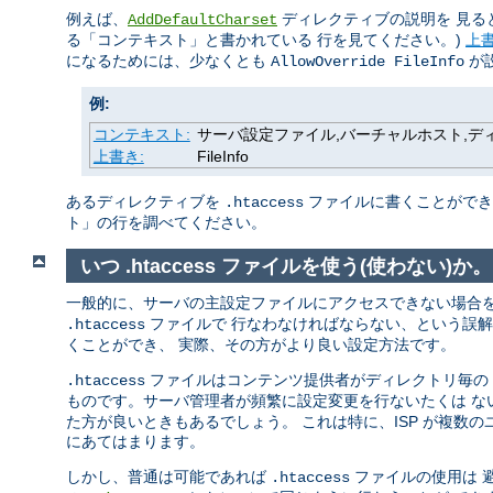
例えば、
ディレクティブの説明を 見る
AddDefaultCharset
る「コンテキスト」と書かれている 行を見てください。)
上
になるためには、少なくとも
が
AllowOverride FileInfo
例:
コンテキスト:
サーバ設定ファイル,バーチャルホスト,ディレク
上書き:
FileInfo
あるディレクティブを
ファイルに書くことができる
.htaccess
ト」の行を調べてください。
いつ .htaccess ファイルを使う(使わない)か。
一般的に、サーバの主設定ファイルにアクセスできない場合
ファイルで 行なわなければならない、という誤
.htaccess
くことができ、 実際、その方がより良い設定方法です。
ファイルはコンテンツ提供者がディレクトリ毎の 設
.htaccess
ものです。サーバ管理者が頻繁に設定変更を行ないたくは 
た方が良いときもあるでしょう。 これは特に、ISP が複数
にあてはまります。
しかし、普通は可能であれば
ファイルの使用は 
.htaccess