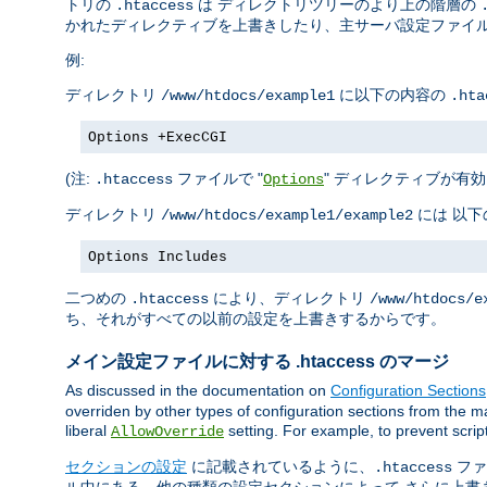
トリの
は ディレクトリツリーのより上の階層の
.htaccess
かれたディレクティブを上書きしたり、主サーバ設定ファイル
例:
ディレクトリ
に以下の内容の
/www/htdocs/example1
.hta
Options +ExecCGI
(注:
ファイルで "
" ディレクティブが有効
.htaccess
Options
ディレクトリ
には 以
/www/htdocs/example1/example2
Options Includes
二つめの
により、ディレクトリ
.htaccess
/www/htdocs/e
ち、それがすべての以前の設定を上書きするからです。
メイン設定ファイルに対する .htaccess のマージ
As discussed in the documentation on
Configuration Sections
overriden by other types of configuration sections from the ma
liberal
setting. For example, to prevent scrip
AllowOverride
セクションの設定
に記載されているように、
ファ
.htaccess