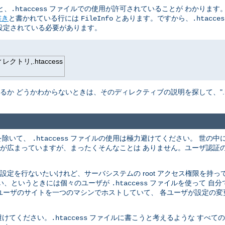
と、
ファイルでの使用が許可されていることが わかります。
.htaccess
書き
と書かれている行には
とあります。ですから、
FileInfo
.htacces
設定されている必要があります。
トリ,.htaccess
か どうかわからないときは、そのディレクティブの説明を探して、".hta
を除いて、
ファイルの使用は極力避けてください。 世の中
.htaccess
解が広まっていますが、まったくそんなことは ありません。ユーザ認証
定を行ないたいけれど、サーバシステムの root アクセス権限を持っ
ない、というときには個々のユーザが
ファイルを使って 自分
.htaccess
のユーザのサイトを一つのマシンでホストしていて、 各ユーザが設定の
避けてください。
ファイルに書こうと考えるような すべて
.htaccess