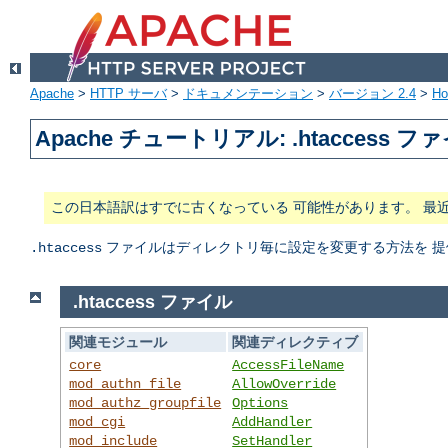
Apache
>
HTTP サーバ
>
ドキュメンテーション
>
バージョン 2.4
>
H
Apache チュートリアル: .htaccess フ
この日本語訳はすでに古くなっている 可能性があります。 最
ファイルはディレクトリ毎に設定を変更する方法を 提
.htaccess
.htaccess ファイル
関連モジュール
関連ディレクティブ
core
AccessFileName
mod_authn_file
AllowOverride
mod_authz_groupfile
Options
mod_cgi
AddHandler
mod_include
SetHandler