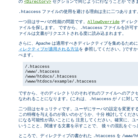
の
セクションで同じように行なうことが でき
<Directory>
ファイルの使用を避ける理由は主に二つあります
.htaccess
一つ目はサーバの性能の問題です。
ディレク
AllowOverride
ァイルを探します。 ですから、
ファイルを許可す
.htaccess
ァイルは文書がリクエストされる度に読み込まれます。
さらに、Apache は適用すべきディレクティブを集めるため
ィレクティブが適用される方法
を 参照してください。)です
べます。
/.htaccess
/www/.htaccess
/www/htdocs/.htaccess
/www/htdocs/example/.htaccess
ですから、そのディレクトリのそれぞれのファイルへのアクセ
なわれることになります。(これは、
が
に対して
.htaccess
/
二つ目はセキュリティです。ユーザにサーバの設定を変更する
この特権を与えるのが良いのかどうか、十分 検討してくださ
になる可能性が高いことにも 注意してください。確実に、ユ
いうことと、関連する文書を示すことで、 後々の混乱をぐっ
ところで、ディレクティブの書かれた
を
.htaccess
/www/h