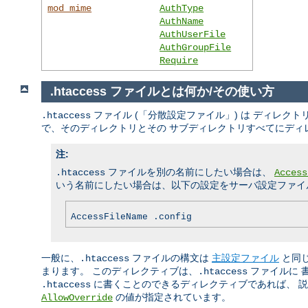
mod_mime
AuthType
AuthName
AuthUserFile
AuthGroupFile
Require
.htaccess ファイルとは何か/その使い方
ファイル (「分散設定ファイル」) は ディレ
.htaccess
で、そのディレクトリとその サブディレクトリすべてにディ
注:
ファイルを別の名前にしたい場合は、
.htaccess
Access
いう名前にしたい場合は、以下の設定をサーバ設定ファイル
AccessFileName .config
一般に、
ファイルの構文は
主設定ファイル
と同
.htaccess
まります。 このディレクティブは、
ファイルに 
.htaccess
に書くことのできるディレクティブであれば、 説明
.htaccess
の値が指定されています。
AllowOverride