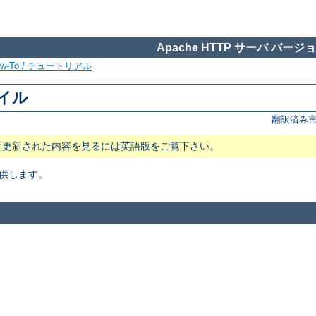
Apache HTTP サーバ バージョン
ow-To / チュートリアル
ァイル
翻訳済み言
近更新された内容を見るには英語版をご覧下さい。
供します。