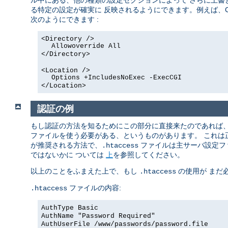
ル中にある、他の種類の設定セクションによって さらに上書
る特定の設定が確実に 反映されるようにできます。例えば、C
次のようにできます :
<Directory />
Allowoverride All
</Directory>
<Location />
Options +IncludesNoExec -ExecCGI
</Location>
認証の例
もし認証の方法を知るためにこの部分に直接来たのであれば
ファイルを使う必要がある、というものがあります。 これ
が推奨される方法で、
ファイルは主サーバ設定フ
.htaccess
ではないかに ついては
上
を参照してください。
以上のことをふまえた上で、もし
の使用が まだ
.htaccess
ファイルの内容:
.htaccess
AuthType Basic
AuthName "Password Required"
AuthUserFile /www/passwords/password.file