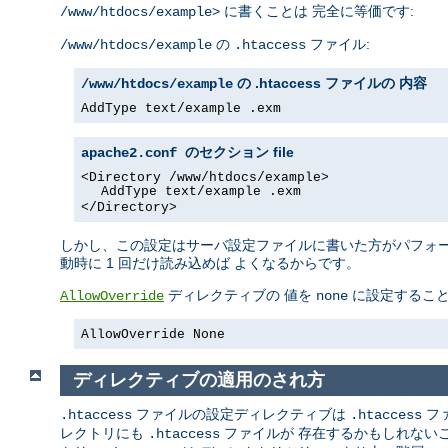
に書くことは 完全に等価です:
/www/htdocs/example>
の
ファイル:
/www/htdocs/example
.htaccess
の .htaccess ファイルの 内容
/www/htdocs/example
AddType text/example .exm
file
apache2.conf のセクション
<Directory /www/htdocs/example>
AddType text/example .exm
</Directory>
しかし、この設定はサーバ設定ファイルに書いた方がパフォーマ
動時に 1 回だけ読み込めば よくなるからです。
ディレクティブの 値を
に設定するこ
AllowOverride
none
AllowOverride None
ディレクティブの適用のされ方
ファイルの設定ディレクティブは
フ
.htaccess
.htaccess
レクトリにも
ファイルが 存在するかもしれない
.htaccess