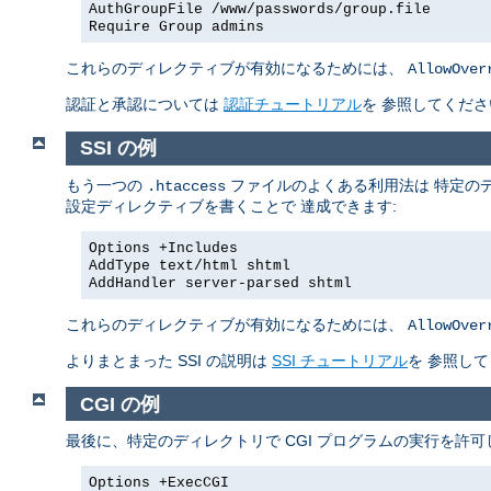
AuthGroupFile /www/passwords/group.file
Require Group admins
これらのディレクティブが有効になるためには、
AllowOver
認証と承認については
認証チュートリアル
を 参照してくださ
SSI の例
もう一つの
ファイルのよくある利用法は 特定のデ
.htaccess
設定ディレクティブを書くことで 達成できます:
Options +Includes
AddType text/html shtml
AddHandler server-parsed shtml
これらのディレクティブが有効になるためには、
AllowOver
よりまとまった SSI の説明は
SSI チュートリアル
を 参照し
CGI の例
最後に、特定のディレクトリで CGI プログラムの実行を許
Options +ExecCGI