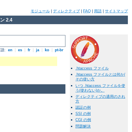
モジュール
|
ディレクティブ
|
FAQ
|
用語
|
サイトマップ
 2.4
語:
en
|
es
|
fr
|
ja
|
ko
|
pt-br
.htaccess ファイル
.htaccess ファイルとは何か/
その使い方
いつ .htaccess ファイルを使
う(使わない)か。
ディレクティブの適用のされ
方
認証の例
SSI の例
CGI の例
問題解決