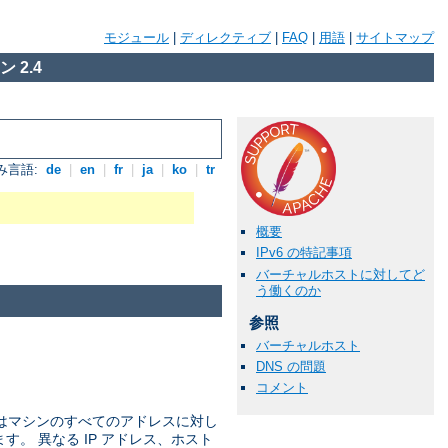
モジュール
|
ディレクティブ
|
FAQ
|
用語
|
サイトマップ
 2.4
み言語:
de
|
en
|
fr
|
ja
|
ko
|
tr
概要
IPv6 の特記事項
バーチャルホストに対してど
う働くのか
参照
バーチャルホスト
DNS の問題
コメント
ではマシンのすべてのアドレスに対し
ます。 異なる IP アドレス、ホスト