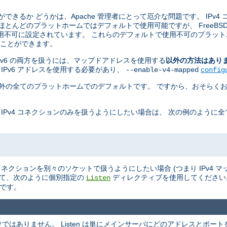
ことができるか どうかは、Apache 管理者にとって厄介な問題です。 IPv4
 ほとんどのプラットホームではデフォルトで使用可能ですが、 FreeBSD, Ne
用不可に設定されています。 これらのデフォルトで使用不可のプラット
せることができます。
 と IPv6 の両方を扱うには、マップドアドレスを使用する
以外の方法はあり
 IPv6 アドレスを使用する必要があり、
--enable-v4-mapped
config
penBSD 以外の全てのプラットホームでのデフォルトです。 ですから、おそらくお
 IPv4 コネクションのみを扱うようにしたい場合は、 次の例のように
v6 のコネクションを別々のソケットで扱うようにしたい場合 (つまり IPv4
て、次のように個別指定の
ディレクティブを使用してくださ
Listen
ルトです。
ありません。 Listen は単にメインサーバにどのアドレスとポートを L