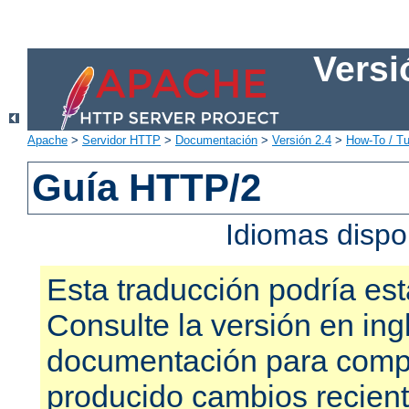
Versi
Apache
>
Servidor HTTP
>
Documentación
>
Versión 2.4
>
How-To / Tu
Guía HTTP/2
Idiomas dispo
Esta traducción podría est
Consulte la versión en ing
documentación para compr
producido cambios recien