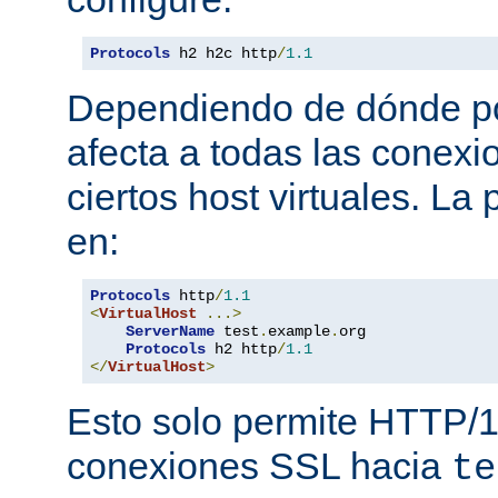
Protocols
 h2 h2c http
/
1.1
Dependiendo de dónde pon
afecta a todas las conexi
ciertos host virtuales. L
en:
Protocols
 http
/
1.1
<
VirtualHost
...>
ServerName
 test
.
example
.
org

Protocols
 h2 http
/
1.1
</
VirtualHost
>
Esto solo permite HTTP/1
conexiones SSL hacia
te