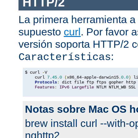
HTTP/2
La primera herramienta a
supuesto
curl
. Por favor
versión soporta HTTP/2 
:
Características
$ curl 
-
V

    curl 
7.45
.
0
(
x86_64-apple-darwin15
.
0.0
)
 l
Protocols
:
 dict file ftp ftps gopher http
Features
:
IPv6
Largefile
 NTLM NTLM_WB SSL
Notas sobre Mac OS 
brew install curl --with-o
nghttp2