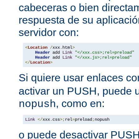
cabeceras o bien directa
respuesta de su aplicació
servidor con:
<
Location
/
xxx
.
html
>
Header
 add 
Link
"</xxx.css>;rel=preload"
Header
 add 
Link
"</xxx.js>;rel=preload"
</
Location
>
Si quiere usar enlaces c
activar un PUSH, puede u
, como en:
nopush
Link
</
xxx
.
css
>;
rel
=
preload
;
nopush
o puede desactivar PUSH 