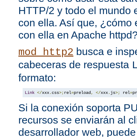
HTTP/2 y todo el mundo 
con ella. Así que, ¿cómo
con ella en Apache httpd
busca e insp
mod_http2
cabeceras de respuesta
formato:
Link
</
xxx
.
css
>;
rel
=
preload
,
</
xxx
.
js
>;
 rel
=
p
Si la conexión soporta P
recursos se enviarán al c
desarrollador web, puede 