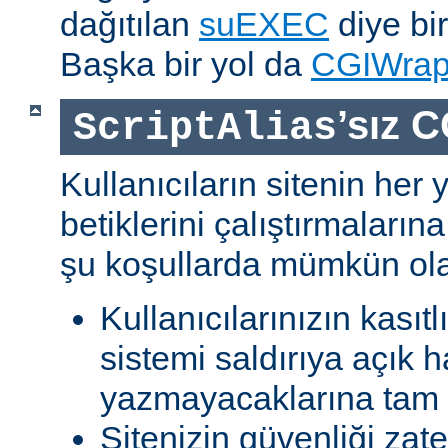
dağıtılan
suEXEC
diye bir
Başka bir yol da
CGIWra
’sız C
ScriptAlias
Kullanıcıların sitenin her
betiklerini çalıştırmaları
şu koşullarda mümkün olab
Kullanıcılarınızın kasıtl
sistemi saldırıya açık h
yazmayacaklarına tam g
Sitenizin güvenliği zat