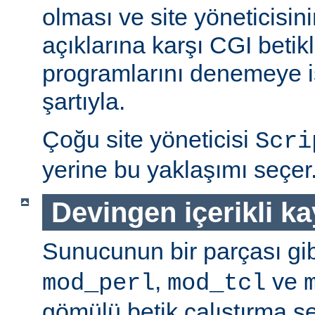
olması ve site yöneticisin
açıklarına karşı CGI betikl
programlarını denemeye is
şartıyla.
Çoğu site yöneticisi
Scri
yerine bu yaklaşımı seçer
Devingen içerikli k
Sunucunun bir parçası gib
,
ve
mod_perl
mod_tcl
gömülü betik çalıştırma 