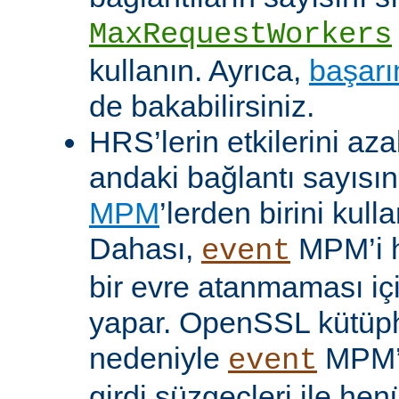
MaxRequestWorkers
kullanın. Ayrıca,
başarı
de bakabilirsiniz.
HRS’lerin etkilerini aza
andaki bağlantı sayısını
MPM
’lerden birini kulla
Dahası,
MPM’i h
event
bir evre atanmaması iç
yapar. OpenSSL kütüp
nedeniyle
MPM’
event
girdi süzgeçleri ile hen