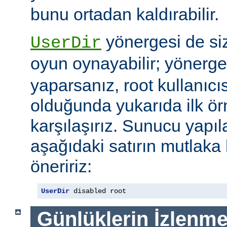
bunu ortadan kaldırabilir.
yönergesi de si
UserDir
oyun oynayabilir; yönerg
yaparsanız, root kullanıc
olduğunda yukarıda ilk ör
karşılaşırız. Sunucu yap
aşağıdaki satırın mutlaka
öneririz:
UserDir
 disabled root
Günlüklerin İzlenme