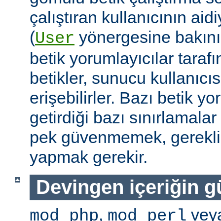
çalıştıran kullanıcının aidi
(
yönergesine bakını
User
betik yorumlayıcılar tarafı
betikler, sunucu kullanıcıs
erişebilirler. Bazı betik yo
getirdiği bazı sınırlamala
pek güvenmemek, gerekli 
yapmak gerekir.
Devingen içeriğin g
,
vey
mod_php
mod_perl