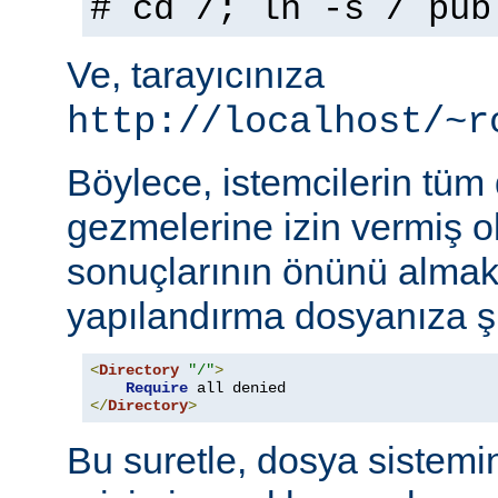
# cd /; ln -s / pub
Ve, tarayıcınıza
http://localhost/~r
Böylece, istemcilerin tüm
gezmelerine izin vermiş o
sonuçlarının önünü almak
yapılandırma dosyanıza şu
<
Directory
"/"
>
Require
</
Directory
>
Bu suretle, dosya sistemi