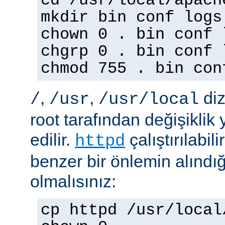
cd /usr/local/apach
mkdir bin conf logs
chown 0 . bin conf 
chgrp 0 . bin conf 
chmod 755 . bin con
,
,
diz
/
/usr
/usr/local
root tarafından değişiklik
edilir.
çalıştırılabil
httpd
benzer bir önlemin alınd
olmalısınız:
cp httpd /usr/local