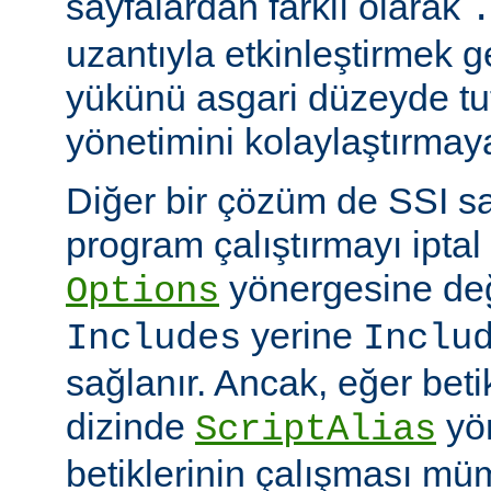
sayfalardan farklı olarak
uzantıyla etkinleştirmek g
yükünü asgari düzeyde tu
yönetimini kolaylaştırmaya
Diğer bir çözüm de SSI sa
program çalıştırmayı iptal
yönergesine değ
Options
yerine
Includes
Inclu
sağlanır. Ancak, eğer bet
dizinde
yö
ScriptAlias
betiklerinin çalışması mü