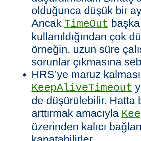
olduğunca düşük bir aya
Ancak
başka 
TimeOut
kullanıldığından çok dü
örneğin, uzun süre çal
sorunlar çıkmasına sebe
HRS’ye maruz kalması o
y
KeepAliveTimeout
de düşürülebilir. Hatta 
arttırmak amacıyla
Kee
üzerinden kalıcı bağla
kapatabilirler.