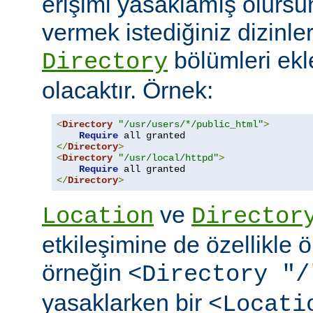
erişimi yasaklamış olursu
vermek istediğiniz dizinle
bölümleri ekl
Directory
olacaktır. Örnek:
<
Directory
"/usr/users/*/public_html"
>
Require
</
Directory
>
<
Directory
"/usr/local/httpd"
>
Require
</
Directory
>
ve
Location
Director
etkileşimine de özellikle 
örneğin
<Directory "/
yasaklarken bir
<Locati