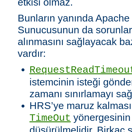
etkisi olmaz.
Bunların yanında Apach
Sunucusunun da sorunları 
alınmasını sağlayacak baz
vardır:
RequestReadTimeou
istemcinin isteği gönde
zamanı sınırlamayı sağ
HRS’ye maruz kalması o
yönergesinin
TimeOut
düşürülmelidir. Birkaç