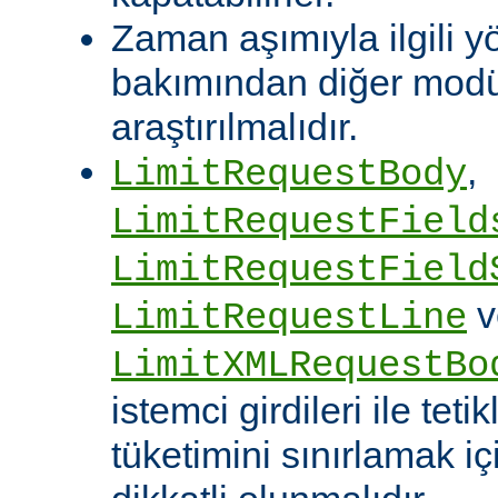
Zaman aşımıyla ilgili y
bakımından diğer modü
araştırılmalıdır.
,
LimitRequestBody
LimitRequestField
LimitRequestField
v
LimitRequestLine
LimitXMLRequestBo
istemci girdileri ile te
tüketimini sınırlamak iç