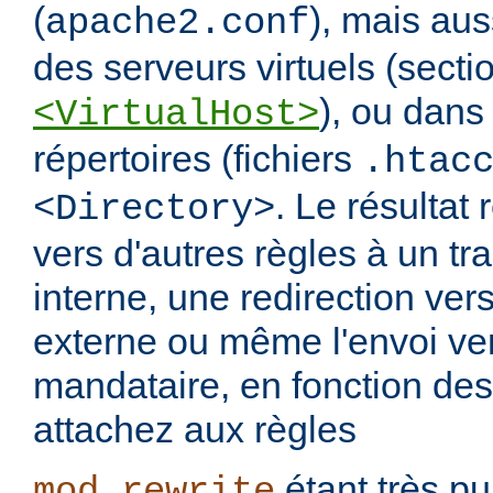
(
), mais aus
apache2.conf
des serveurs virtuels (secti
), ou dans
<VirtualHost>
répertoires (fichiers
.htac
. Le résultat 
<Directory>
vers d'autres règles à un t
interne, une redirection ver
externe ou même l'envoi ve
mandataire, en fonction de
attachez aux règles
étant très pui
mod_rewrite