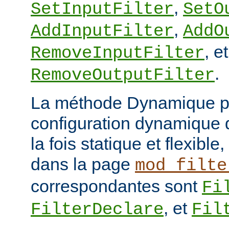
,
SetInputFilter
SetO
,
AddInputFilter
AddO
, et
RemoveInputFilter
.
RemoveOutputFilter
La méthode Dynamique p
configuration dynamique de
la fois statique et flexibl
dans la page
mod_filte
correspondantes sont
Fi
, et
FilterDeclare
Fil