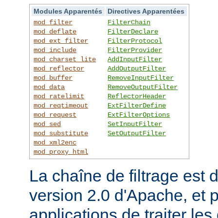
Modules Apparentés
Directives Apparentées
mod_filter
FilterChain
mod_deflate
FilterDeclare
mod_ext_filter
FilterProtocol
mod_include
FilterProvider
mod_charset_lite
AddInputFilter
mod_reflector
AddOutputFilter
mod_buffer
RemoveInputFilter
mod_data
RemoveOutputFilter
mod_ratelimit
ReflectorHeader
mod_reqtimeout
ExtFilterDefine
mod_request
ExtFilterOptions
mod_sed
SetInputFilter
mod_substitute
SetOutputFilter
mod_xml2enc
mod_proxy_html
La chaîne de filtrage est 
version 2.0 d'Apache, et 
applications de traiter le